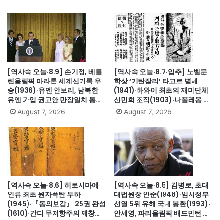
[역사속 오늘·8.9] 손기정, 베를
[역사속 오늘·8.7·입추] 노벨문
린올림픽 마라톤 세계신기록 우
학상 ‘기탄잘리’ 타고르 별세
승(1936)·유엔 안보리, 남북한
(1941)·하와이 최초의 재미단체
유엔 가입 권고안 만장일치 통과
신민회 조직(1903)·나폴레옹 세
(1991)·싱가포르, 말레이시아에
인트헬레나섬 유배(1815)·英 해
August 7, 2026
August 7, 2026
서 분리 독립(1965)·닉슨, 워터
군, 스페인 무적함대 격파
게이트로 사상 첫 대통령 사임
(1588)·美 화성탐사로봇 큐리오
(1974)
시티 화성 착륙(2012)·日, 화이
트리스트에서 한국 제외(2019)
[역사속 오늘·8.6] 히로시마에
[역사속 오늘·8.5] 김병로, 초대
인류 최초 원자폭탄 투하
대법원장 인준(1948)·임시정부
(1945)·『동의보감』 25권 완성
선열 5위 유해 국내 봉환(1993)·
(1610)·간디 무저항주의 제창
안세영, 파리올림픽 배드민턴 여