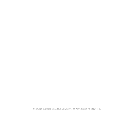
본 광고는 Google 애드센스 광고이며, 본 사이트와는 무관합니다.