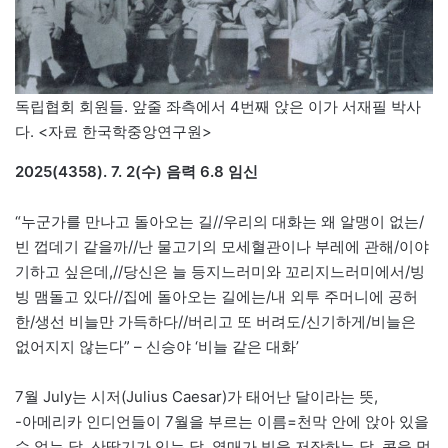
독립협회 회원들. 앞줄 좌측에서 4번째 앉은 이가 서재필 박사
다. <자료 한국학중앙연구원>
2025(4358). 7. 2(수) 음력 6.8 임신
“누군가를 만나고 돌아오는 길//우리의 대화는 왜 알맹이 없는/
빈 껍데기 같을까//난 물고기의 모세혈관이나 부레에 관해/이야
기하고 싶은데,//당신은 늘 등지느러미와 꼬리지느러미에서/빙
빙 맴돌고 있다//집에 돌아오는 길에는/내 외투 주머니에 공허
한/생선 비늘만 가득하다//버리고 또 버려도/신기하게/비늘은
없어지지 않는다” – 신승야 ‘비늘 같은 대화’
7월 July는 시저(Julius Caesar)가 태어난 달이라는 뜻,
-아메리카 인디언들이 7월을 부르는 이름=천막 안에 앉아 있을
수 없는 달, 산딸기가 익는 달, 열매가 빛을 저장하는 달, 콩을 먹