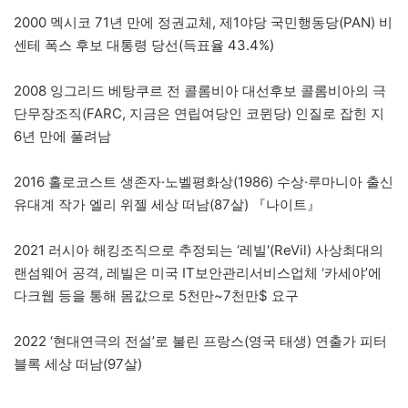
2000 멕시코 71년 만에 정권교체, 제1야당 국민행동당(PAN) 비
센테 폭스 후보 대통령 당선(득표율 43.4%)
2008 잉그리드 베탕쿠르 전 콜롬비아 대선후보 콜롬비아의 극
단무장조직(FARC, 지금은 연립여당인 코뮌당) 인질로 잡힌 지
6년 만에 풀려남
2016 홀로코스트 생존자·노벨평화상(1986) 수상·루마니아 출신
유대계 작가 엘리 위젤 세상 떠남(87살) 『나이트』
2021 러시아 해킹조직으로 추정되는 ‘레빌'(ReVil) 사상최대의
랜섬웨어 공격, 레빌은 미국 IT보안관리서비스업체 ‘카세야’에
다크웹 등을 통해 몸값으로 5천만~7천만$ 요구
2022 ‘현대연극의 전설’로 불린 프랑스(영국 태생) 연출가 피터
블록 세상 떠남(97살)