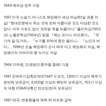
1949 베트남 정부 수립
1961 미국 소설가 어니스트 헤밍웨이 세상 떠남(61살 권총 자
살) “현대전쟁에서 죽는 것에 전혀 아름다운 것도 타당한 것도
없다. 아무 이유도 없이 개처럼 죽을 따름이다.” 퓰리처상(1953
년) 노벨문학상(1954년) 받음 『해는 또다시 떠오른다』 『무
기여 잘 있거라』 『누구를 위하여 종은 울리나』 『노인과 바
다』, 1996년 오늘 헤밍웨이 손녀 배우 마고 헤밍웨이 자살, 헤
밍웨이의 아버지와 형 누이도 자살
1964 미하원, 민권법(인종차별 철폐) 가결
1991 전략무기감축조약(START l) 조인, 1,600기 이상의 핵무기
운반체 보유금지, 6,000발 이상의 핵탄두 보유금지, 153기 이상
의 대형 ICBM(대륙간 탄도탄)탄두 보유금지
1997 태국, 변동환율제 채택 뒤 바트화 급락