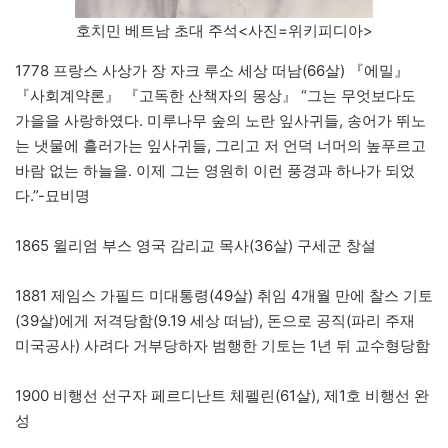
호치민 베트남 초대 주석<사진=위키피디아>
1778 프랑스 사상가 장 자크 루소 세상 떠남(66살) 『에밀』
『사회계약론』 『고독한 산책자의 몽상』 “그는 무엇보다도
가을을 사랑하였다. 미루나무 숲의 노란 잎사귀들, 송어가 뛰노
는 냇물에 흘러가는 잎사귀들, 그리고 저 언덕 너머의 높푸르고
바람 없는 하늘을. 이제 그는 영원히 이런 풍경과 하나가 되었
다.”-묘비명
1865 윌리엄 부스 영국 감리교 목사(36살) 구세군 창설
1881 제임스 가필드 미대통령(49살) 취임 4개월 만에 찰스 기토
(39살)에게 저격당함(9.19 세상 떠남), 돈으로 공직(파리 주재
미국공사) 사려다 거부당하자 범행한 기토는 1년 뒤 교수형당함
1900 비행선 선구자 페르디난트 체펠린(61살), 제1호 비행선 완
성