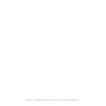
본 광고는 Google 애드센스 광고이며, 본 사이트와는 무관합니다.