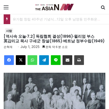
메뉴
검
유가협 창립 40주년 기념식…12일 오후 남영동 민주화운동기념관
사람
[역사속 오늘·7.2] 독립협회 결성(1896)·윌리엄 부스
英감리교 목사 구세군 창설(1865)·베트남 정부수립(1949)
July 1, 2025
손혁재
완독 약 6 분 소요
Facebook
X
WhatsApp
Telegram
Line
이메일
인쇄