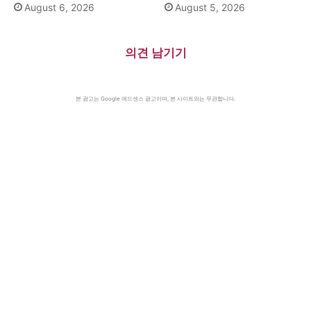
(1931)·대전엑스포 개막(1993)·
자단식 금메달(2024)·하시나 방
August 6, 2026
August 5, 2026
자메이카, 영국에서 독립(1962)
글라데시 총리 인도 망명
(2024)·미·영·소, 부분적 핵실험
금지조약 조인(1963)·넬슨 만델
의견 남기기
라 체포, 27년 옥고의 시작
(1962)
본 광고는 Google 애드센스 광고이며, 본 사이트와는 무관합니다.