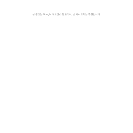
본 광고는 Google 애드센스 광고이며, 본 사이트와는 무관합니다.