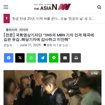
메뉴
검
한궁 탄생 20년, 이제 AI를 쏜다…오늘 ‘한궁의 날’ 새 도약 선언
동아시아
미디어
[전문] 국회영상기자단 “SNS의 MBN 기자 인격 왜곡에
깊은 유감..해당기자에 감사하고 미안해”
June 11, 2025
편집국
완독 약 7 분 소요
Facebook
X
WhatsApp
Telegram
Line
이메일
인쇄