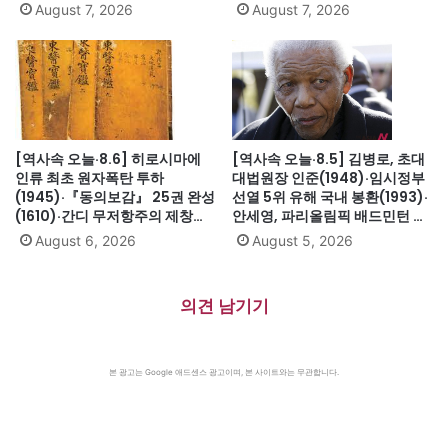
(1991)·싱가포르, 말레이시아에
인트헬레나섬 유배(1815)·英 해
August 7, 2026
August 7, 2026
서 분리 독립(1965)·닉슨, 워터
군, 스페인 무적함대 격파
게이트로 사상 첫 대통령 사임
(1588)·美 화성탐사로봇 큐리오
(1974)
시티 화성 착륙(2012)·日, 화이
트리스트에서 한국 제외(2019)
[역사속 오늘·8.6] 히로시마에
[역사속 오늘·8.5] 김병로, 초대
인류 최초 원자폭탄 투하
대법원장 인준(1948)·임시정부
(1945)·『동의보감』 25권 완성
선열 5위 유해 국내 봉환(1993)·
(1610)·간디 무저항주의 제창
안세영, 파리올림픽 배드민턴 여
(1931)·대전엑스포 개막(1993)·
자단식 금메달(2024)·하시나 방
August 6, 2026
August 5, 2026
자메이카, 영국에서 독립(1962)
글라데시 총리 인도 망명
(2024)·미·영·소, 부분적 핵실험
금지조약 조인(1963)·넬슨 만델
의견 남기기
라 체포, 27년 옥고의 시작
(1962)
본 광고는 Google 애드센스 광고이며, 본 사이트와는 무관합니다.