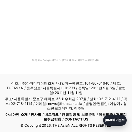
본 광고는 Google 애드센스 광고이며, 본 사이트와는 무관합니다.
상호: (주)아자미디어앤컬처 /
사업자등록번호: 101-86-64640
/ 제호:
THEAsiaN / 등록정보: 서울특별시 아01771 / 등록일: 2011년 9월 6일 / 발행
일: 2011년 11월 11일
주소: 서울특별시 종로구 혜화로 35 화수회관 207호 / 전화: 02-712-4111 /
팩
스: 02-718-1114
/ 이메일: news@theasian.asia / 발행인·편집인: 이상기 / 청
소년보호책임자: 이주형
아시아엔 소개
/
인사말
/
네트워크
/
편집강령 및 보도준칙
/
이용약관
/
개인정
보취급방침
/
CONTACT US
AI 에이전트
© Copyright
2026
, THE AsiaN ALL RIGHTS RESERVED