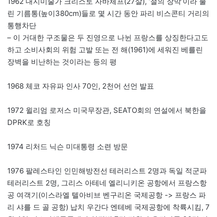
1962 대지미술가 크리스토 자바체프(27살), ‘철의 장막’이라 불
린 기름통(높이380cm)들로 몇 시간 동안 파리 비스콘티 거리의
통행차단
– 이 거대한 구조물은 두 진영으로 나뉜 프랑스를 상징한다고도
하고 소비사회의 위험 고발 또는 전 해(1961)에 세워진 베를린
장벽을 비난하는 것이라는 등의 평
1968 체코 자유파 인사 70인, 2천어 선언 발표
1972 윌리엄 로저스 미국무장관, SEATO회의 연설에서 북한을
DPRK로 호칭
1974 리처드 닉슨 미대통령 소련 방문
1976 팔레스타인 인민해방전선 테러리스트 2명과 독일 적군파
테러리스트 2명, 그리스 아테네 엘리니키온 공항에서 프랑스항
공 여객기(이스라엘 텔아비브 벤구리온 국제공항 -> 프랑스 파
리 샤를 드 골 공항) 납치 우간다 엔테베 국제공항에 착륙시킴, 7