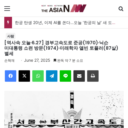
메뉴
검
한궁 탄생 20년, 이제 AI를 쏜다…오늘 ‘한궁의 날’ 새 도약 선언
사람
[역사속 오늘·6.27] 경부고속도로 준공(1970)·닉슨
미대통령 소련 방문(1974)·미래학자 앨빈 토플러(87살)
별세
June 27, 2025
손혁재
완독 약 7 분 소요
Facebook
X
WhatsApp
Telegram
Line
이메일
인쇄