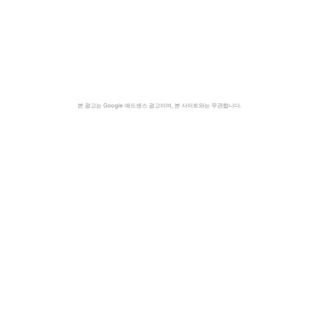
본 광고는 Google 애드센스 광고이며, 본 사이트와는 무관합니다.