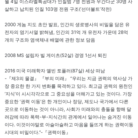
월 4일 이스라엘특공대가 인질범 7명 전원과 우간다군 30명 사
살하고 납치된 인질 103명 전원 구조(‘선더볼트’작전)
2000 게놈 지도 초안 발표, 인간의 생로병사의 비밀을 담은 유
전자의 염기서열 밝혀냄, 인간의 31억 개 유전자 가운데 28억
개의 구조와 염색체내 배열에 관한 정보 담음
2008 MS 설립자 빌 게이츠(52살) 경영 1선서 퇴진
2016 미국 미래학자 앨빈 토플러(87살) 세상 떠남
-『제3의 물결』 『부의 미래』 “우리는 지금 권력의 역사상 가
장 중요한 한 가지 변화를 목격하고 있다. 최고급 권력의 원천인
‘지식’이 시시각각으로 그 중요성을 더해가고 있는 것이다. 가장
중요한 ‘권력 이동’은 한 개인이나 정당, 제도나 국가에서 다른
곳으로 이동하는 것이 아니라, 사회가 미래와의 충돌을 향해 달
려감에 따라 폭력-부-지식간의 관계에서 일어나는 숨겨진 이동
이다. 이것이야말로 아슬아슬하고 마음을 들뜨게 하는 권력이동
시대의 비밀이다.”-『권력이동』