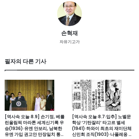
손혁재
자유기고가
필자의 다른 기사
[역사속 오늘·8.9] 손기정, 베를
[역사속 오늘·8.7·입추] 노벨문
린올림픽 마라톤 세계신기록 우
학상 ‘기탄잘리’ 타고르 별세
승(1936)·유엔 안보리, 남북한
(1941)·하와이 최초의 재미단체
유엔 가입 권고안 만장일치 통과
신민회 조직(1903)·나폴레옹 세