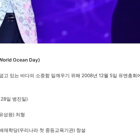
orld Ocean Day)
 덮고 있는 바다의 소중함 일깨우기 위해 2008년 12월 5일 유엔총회
 28일 병진일)
 유성원) 처형
살) 배재학당(우리나라 첫 중등교육기관) 창설