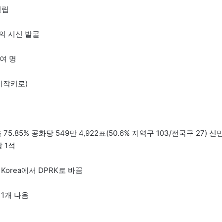
설립
명의 시신 발굴
0여 명
시작키로)
5.85% 공화당 549만 4,922표(50.6% 지역구 103/전국구 27) 신
당 1석
 Korea에서 DPRK로 바꿈
1개 나옴