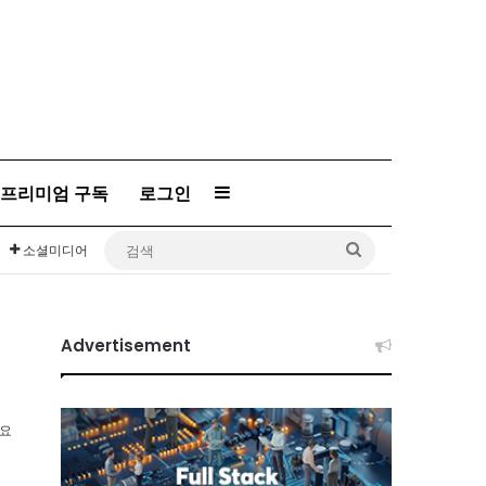
Sidebar
프리미엄 구독
로그인
검
소셜미디어
색
립
Advertisement
소요