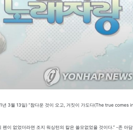
3월 13일) “참다운 것이 오고, 거짓이 가도다(The true comes in
인의 펜이 없었더라면 조지 워싱턴의 칼은 쓸모없었을 것이다.” -존 아담