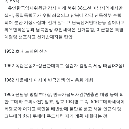
속 85석
– 유엔한국임시위원단 감시 아래 북위 38도선 이남지역에서만
실시, 통일독립국가 수립 좌절되고 남북에 각각 단독정부 수립
되어 분단 기정사실화, 선거 앞두고 단독선거반대운동 일어나고
좌우합작운동과 남북협상 추진세력은 선거불참, 미군정은 특별
계엄령 선포하고 선거반대자들 탄압
1952 초대 도의원 선거
1962 독립운동가·성균관대학교 설립자 김창숙 세상 떠남(82살)
1962 서울에서 아시아 반공연맹 임시총회 개최
1965 윤필용 방첩부대장, 반국가음모사건(‘원충연 대령 등에 의
한 쿠데타 모의사건’) 발표, 장교 10여명 구속, 5.16쿠데타세력이
혁명공약 어기고 국민을 배반한데 불만을 품고 서울 인근의 탱
크부태와 함께 쿠데타 주도세력 제거 계획 세웠다는 것