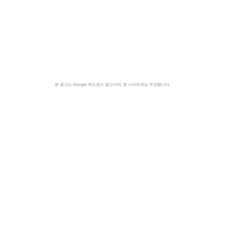
본 광고는 Google 애드센스 광고이며, 본 사이트와는 무관합니다.