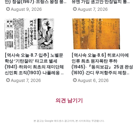
안) 창설(1967)·프랑스 왕정 붕
유엔 가입 권고안 만장일치 통과
괴·루이 16세 폐위(1792)·무용가
(1991)·싱가포르, 말레이시아에
August 9, 2026
August 7, 2026
최승희 별세(1969)·김대중 도쿄
서 분리 독립(1965)·닉슨, 워터
납치사건(1973)
게이트로 사상 첫 대통령 사임
(1974)
[역사속 오늘·8.7·입추] 노벨문
[역사속 오늘·8.6] 히로시마에
학상 ‘기탄잘리’ 타고르 별세
인류 최초 원자폭탄 투하
(1941)·하와이 최초의 재미단체
(1945)·『동의보감』 25권 완성
신민회 조직(1903)·나폴레옹 세
(1610)·간디 무저항주의 제창
인트헬레나섬 유배(1815)·英 해
(1931)·대전엑스포 개막(1993)·
August 7, 2026
August 6, 2026
군, 스페인 무적함대 격파
자메이카, 영국에서 독립(1962)
(1588)·美 화성탐사로봇 큐리오
시티 화성 착륙(2012)·日, 화이
의견 남기기
트리스트에서 한국 제외(2019)
본 광고는 Google 애드센스 광고이며, 본 사이트와는 무관합니다.