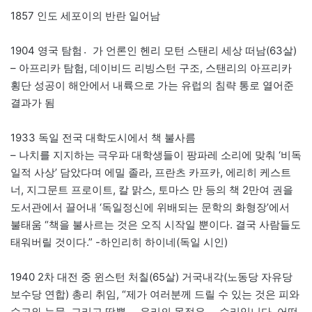
1857 인도 세포이의 반란 일어남
1904 영국 탐험가〮 언론인 헨리 모턴 스탠리 세상 떠남(63살)
– 아프리카 탐험, 데이비드 리빙스턴 구조, 스탠리의 아프리카
횡단 성공이 해안에서 내륙으로 가는 유럽의 침략 통로 열어준
결과가 됨
1933 독일 전국 대학도시에서 책 불사름
– 나치를 지지하는 극우파 대학생들이 팡파레 소리에 맞춰 ‘비독
일적 사상’ 담았다며 에밀 졸라, 프란츠 카프카, 에리히 케스트
너, 지그문트 프로이트, 칼 맑스, 토마스 만 등의 책 2만여 권을
도서관에서 끌어내 ‘독일정신에 위배되는 문학의 화형장’에서
불태움 “책을 불사르는 것은 오직 시작일 뿐이다. 결국 사람들도
태워버릴 것이다.” -하인리히 하이네(독일 시인)
1940 2차 대전 중 윈스턴 처칠(65살) 거국내각(노동당 자유당
보수당 연합) 총리 취임, “제가 여러분께 드릴 수 있는 것은 피와
수고와 눈물, 그리고 땀뿐 … 우리의 목적은 … 승리입니다. 어떤