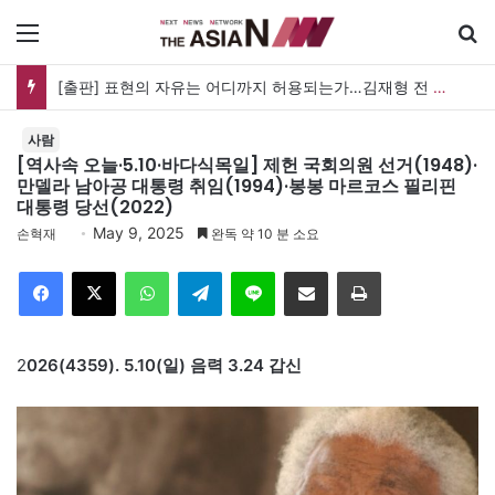
메뉴
검
[출판] 표현의 자유는 어디까지 허용되는가…김재형 전 대법관 ‘언론과 인격권’
사람
[역사속 오늘·5.10·바다식목일] 제헌 국회의원 선거(1948)·
만델라 남아공 대통령 취임(1994)·봉봉 마르코스 필리핀
대통령 당선(2022)
May 9, 2025
손혁재
완독 약 10 분 소요
Facebook
X
WhatsApp
Telegram
Line
이메일
인쇄
2
026(4359). 5.10(일) 음력 3.24 갑신