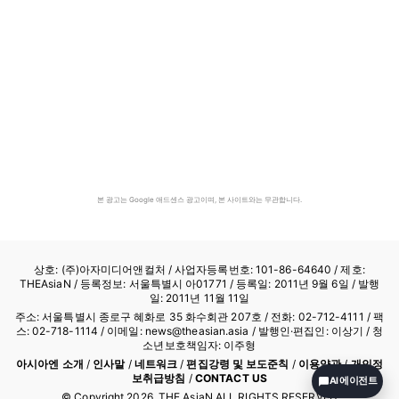
본 광고는 Google 애드센스 광고이며, 본 사이트와는 무관합니다.
상호: (주)아자미디어앤컬처 /
사업자등록번호: 101-86-64640
/ 제호:
THEAsiaN / 등록정보: 서울특별시 아01771 / 등록일: 2011년 9월 6일 / 발행
일: 2011년 11월 11일
주소: 서울특별시 종로구 혜화로 35 화수회관 207호 / 전화: 02-712-4111 /
팩
스: 02-718-1114
/ 이메일: news@theasian.asia / 발행인·편집인: 이상기 / 청
소년보호책임자: 이주형
아시아엔 소개
/
인사말
/
네트워크
/
편집강령 및 보도준칙
/
이용약관
/
개인정
보취급방침
/
CONTACT US
AI 에이전트
© Copyright
2026
, THE AsiaN ALL RIGHTS RESERVED