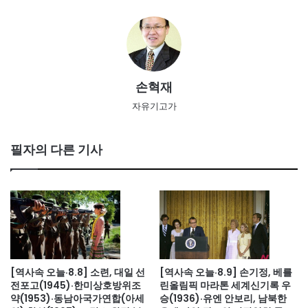
손혁재
자유기고가
필자의 다른 기사
[역사속 오늘·8.8] 소련, 대일 선
[역사속 오늘·8.9] 손기정, 베를
전포고(1945)·한미상호방위조
린올림픽 마라톤 세계신기록 우
약(1953)·동남아국가연합(아세
승(1936)·유엔 안보리, 남북한