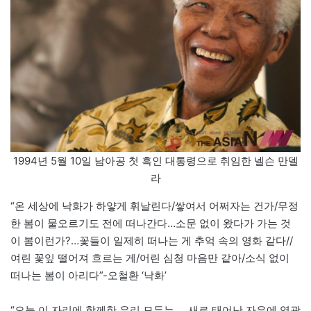
1994년 5월 10일 남아공 첫 흑인 대통령으로 취임한 넬슨 만델
라
“온 세상에 낙화가 하얗게 휘날린다/쌓여서 어쩌자는 건가/무정
한 봄이 물오르기도 전에 떠나간다…소문 없이 왔다가 가는 것
이 봄이런가?…꽃들이 일제히 떠나는 게 추억 속의 영화 같다//
여린 꽃잎 떨어져 흐르는 게/어린 심청 마음만 같아/소식 없이
떠나는 봄이 아리다”-오철환 ‘낙화’
“오늘 이 자리에 함께한 우리 모두는 … 새로 태어난 자유에 영광