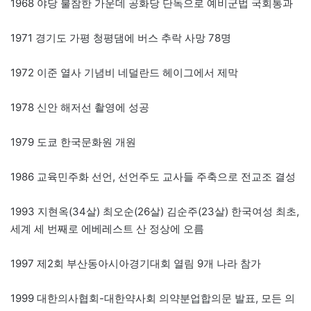
1968 야당 불참한 가운데 공화당 단독으로 예비군법 국회통과
1971 경기도 가평 청평댐에 버스 추락 사망 78명
1972 이준 열사 기념비 네덜란드 헤이그에서 제막
1978 신안 해저선 촬영에 성공
1979 도쿄 한국문화원 개원
1986 교육민주화 선언, 선언주도 교사들 주축으로 전교조 결성
1993 지현옥(34살) 최오순(26살) 김순주(23살) 한국여성 최초,
세계 세 번째로 에베레스트 산 정상에 오름
1997 제2회 부산동아시아경기대회 열림 9개 나라 참가
1999 대한의사협회-대한약사회 의약분업합의문 발표, 모든 의