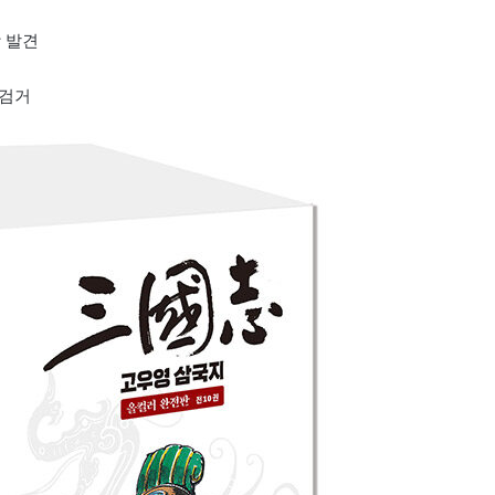
함 발견
 검거