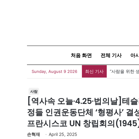
처음 화면
전체 기사
아
최신 기사
Sunday, August 9 2026
사람
[역사속 오늘·4.25·법의날]테슬
정들 인권운동단체 ‘형평사’ 결성(
프란시스코 UN 창립회의(1945
손혁재
April 25, 2025