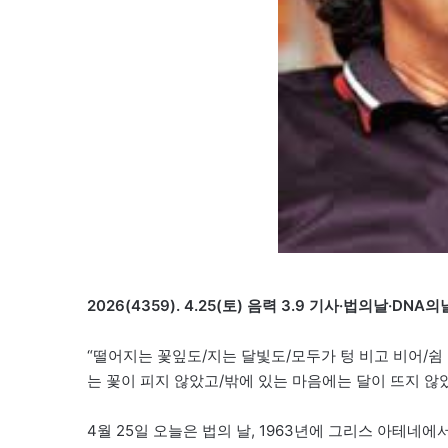
2026(4359). 4.25(토) 음력 3.9 기사·법의날
“떨어지는 꽃잎도/지는 달빛도/모두가 텅 비고 비어/쉼
는 꽃이 피지 않았고/밖에 있는 마음에는 달이 뜨지 않았
4월 25일 오늘은 법의 날, 1963년에 그리스 아테네