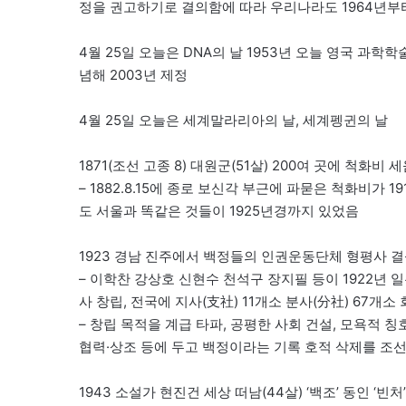
정을 권고하기로 결의함에 따라 우리나라도 1964년부
4월 25일 오늘은 DNA의 날 1953년 오늘 영국 과
념해 2003년 제정
4월 25일 오늘은 세계말라리아의 날, 세계펭귄의 날
1871(조선 고종 8) 대원군(51살) 200여 곳에 척화비 
– 1882.8.15에 종로 보신각 부근에 파묻은 척화비가 
도 서울과 똑같은 것들이 1925년경까지 있었음
1923 경남 진주에서 백정들의 인권운동단체 형평사 
– 이학찬 강상호 신현수 천석구 장지필 등이 1922
사 창립, 전국에 지사(支社) 11개소 분사(分社) 67개
– 창립 목적을 계급 타파, 공평한 사회 건설, 모욕적 칭
협력·상조 등에 두고 백정이라는 기록 호적 삭제를 조선총
1943 소설가 현진건 세상 떠남(44살) ‘백조’ 동인 ‘