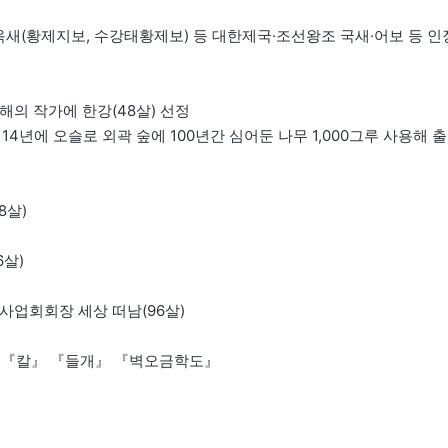
 옥새(황제지보, 수강태황제보) 등 대한제국·조선왕조 국새·어보 등 인
해의 작가에 한강(48살) 선정
2114년에 오슬로 외곽 숲에 100년간 심어둔 나무 1,000그루 사용해 출
8살)
6살)
사업회회장 세상 떠남(96살)
물』 『칼』 『들개』 『벽오금학도』