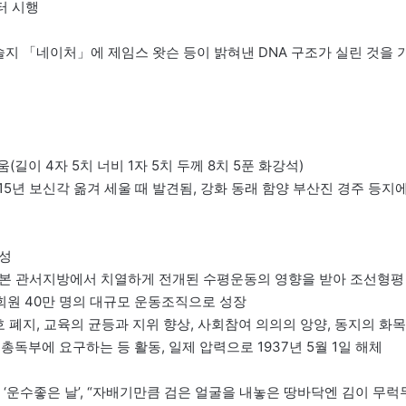
터 시행
학학술지 「네이처」에 제임스 왓슨 등이 밝혀낸 DNA 구조가 실린 것을 
세움(길이 4자 5치 너비 1자 5치 두께 8치 5푼 화강석)
1915년 보신각 옮겨 세울 때 발견됨, 강화 동래 함양 부산진 경주 등지
결성
년 일본 관서지방에서 치열하게 전개된 수평운동의 영향을 받아 조선형평
소 회원 40만 명의 대규모 운동조직으로 성장
호 폐지, 교육의 균등과 지위 향상, 사회참여 의의의 앙양, 동지의 화목
독부에 요구하는 등 활동, 일제 압력으로 1937년 5월 1일 해체
빈처’ ‘운수좋은 날’, “자배기만큼 검은 얼굴을 내놓은 땅바닥엔 김이 무럭