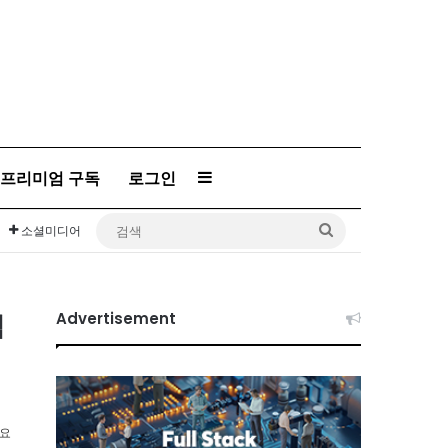
Sidebar
프리미엄 구독
로그인
검
소셜미디어
색
백
Advertisement
소요