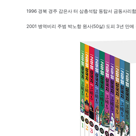
1996 경북 경주 감은사 터 삼층석탑 동탑서 금동사리
2001 병역비리 주범 박노항 원사(50살) 도피 3년 만에