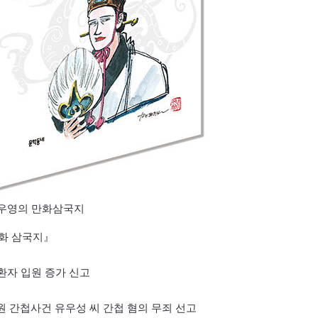
우영의 만화삼국지
만화 삼국지』
환자 입원 증가 신고
원 간첩사건 유우성 씨 간첩 혐의 무죄 선고