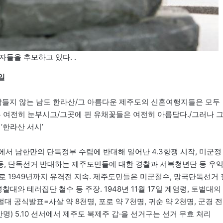
자들을 추모하고 있다. .
념일
잠들지 않는 남도 한라산/그 아름다운 제주도의 신혼여행지들은 모두
은 여전히 눈부시고/그곳에 핀 유채꽃들은 여전히 아름답다./그러나 
’한라산 서시’
도에서 남한만의 단독정부 수립에 반대해 일어난 4.3항쟁 시작, 미군정
등, 단독선거 반대하는 제주도민들에 대한 경찰과 서북청년단 등 우
로 1949년까지 유격전 지속. 제주도민들은 미군철수, 망국단독선거 
대와 테러집단 철수 등 주장. 1948년 11월 17일 계엄령, 토벌대의
공식발표=사살 약 8천명, 포로 약 7천명, 귀순 약 2천명, 군경 전
3만명) 5.10 선서에서 제주도 북제주 갑·을 선거구는 선거 무효 처리