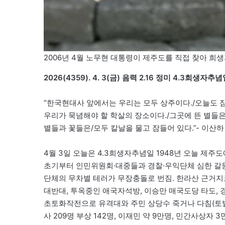
2006년 4월 노무현 대통령이 제주도를 직접 찾아 희생
2026(4359). 4. 3(금) 음력 2.16 정미 4.3희생자추
“한국현대사 앞에서는 우리는 모두 상주이다./오늘도 
우리가 묵념해야 할 학살의 장소이다./그곳에 뜬 별들
별들과 꽃들은/모두 칼날을 물고 잠들어 있다.”- 이산하 
4월 3일 오늘은 4.3희생자추념일 1948년 오늘 제주
초기부터 인민위원회·대중들과 경찰·우익단체 심한 갈
단체의 무차별 테러가 무장충돌로 번짐. 한라산 근거지
대반대, 투옥중인 애국자석방, 이승만 매국도당 타도, 경찰
초토화작전으로 유격대와 주민 상당수 죽거나 다침(토벌대 
사 209명 부상 142명, 이재민 약 9만명, 민간사상자 