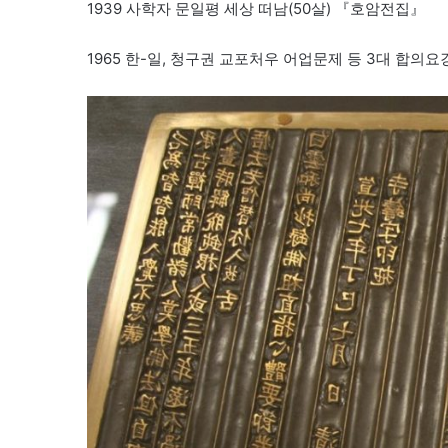
1939 사학자 문일평 세상 떠남(50살) 『호암전집』
1965 한-일, 청구권 교포처우 어업문제 등 3대 합의요