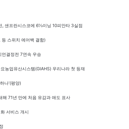
 패전, 샌프란시스코에 6⅓이닝 10피안타 3실점
크 등 스위치 에어백 결함)
챔피언결정전 7연속 우승
중요농업유산시스템(GIAHS) 우리나라 첫 등재
하나’(평양)
대해 71년 만에 처음 유감과 애도 표사
동전화 서비스 개시
정