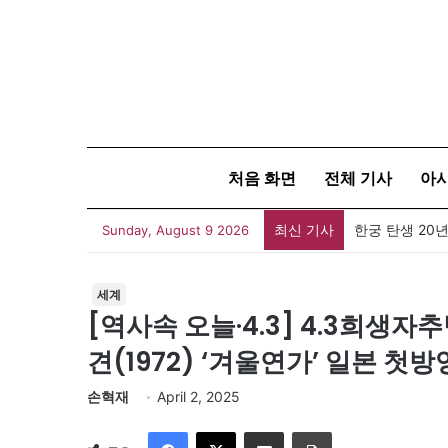
처음 화면
전체 기사
아
최신 기사
한궁 탄생 20년
Sunday, August 9 2026
세계
[역사속 오늘·4.3] 4.3희생
견(1972) ‘겨울연가’ 일본 첫방
손혁재
April 2, 2025
Facebook
X
이메일
인쇄