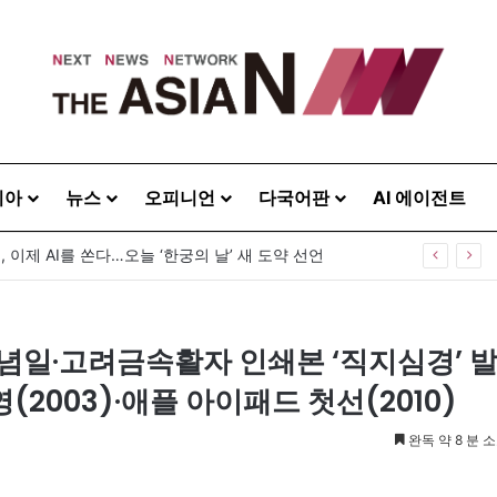
시아
뉴스
오피니언
다국어판
AI 에이전트
, 이제 AI를 쏜다…오늘 ‘한궁의 날’ 새 도약 선언
자추념일·고려금속활자 인쇄본 ‘직지심경’ 
영(2003)·애플 아이패드 첫선(2010)
완독 약 8 분 