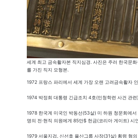
세계 최고 금속활자본 직지심경. 사진은 주러 한국문화원이
를 가진 직지 모형본.
1972 프랑스 파리에서 세계 가장 오랜 고려금속활자
1974 박정희 대통령 긴급조치 4호(민청학련 사건 관련) 
1978 한국계 미국인 박동선(53살) 미 하원 청문회에
명의 전·현직 의원에게 85만$ 헌금(코리아 게이트) 시
1979 서울지검, 신선호 율산그룹 사장(31살) 횡령 혐의