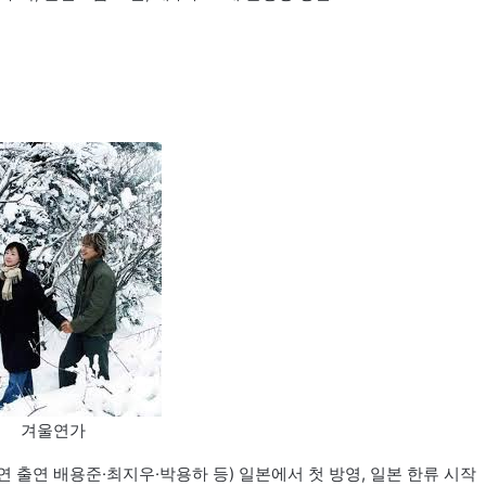
겨울연가
연 출연 배용준·최지우·박용하 등) 일본에서 첫 방영, 일본 한류 시작