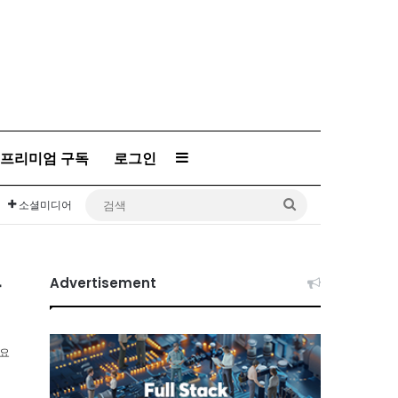
Sidebar
프리미엄 구독
로그인
검
소셜미디어
색
발
Advertisement
소요