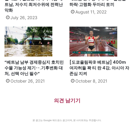
트남, 저수지 최저수위에 전력난
하락·고령화 두마리 토끼
악화
August 11, 2022
July 26, 2023
“베트남 남부 경제중심지 호치민
[도쿄올림픽② 베트남] 400m
수몰 가능성 제기‥.기후변화 대
여자허들 꽉 티 란 4강, 아시아 자
처, 선택 아닌 필수”
존심 지켜
October 26, 2021
October 8, 2021
의견 남기기
본 광고는 Google 애드센스 광고이며, 본 사이트와는 무관합니다.