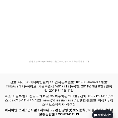
본 광고는 Google 애드센스 광고이며, 본 사이트와는 무관합니다.
상호: (주)아자미디어앤컬처 /
사업자등록번호: 101-86-64640
/ 제호:
THEAsiaN / 등록정보: 서울특별시 아01771 / 등록일: 2011년 9월 6일 / 발행
일: 2011년 11월 11일
주소: 서울특별시 종로구 혜화로 35 화수회관 207호 / 전화: 02-712-4111 /
팩
스: 02-718-1114
/ 이메일: news@theasian.asia / 발행인·편집인: 이상기 / 청
소년보호책임자: 이주형
아시아엔 소개
/
인사말
/
네트워크
/
편집강령 및 보도준칙
/
이용약관
/
개인정
보취급방침
/
CONTACT US
AI 에이전트