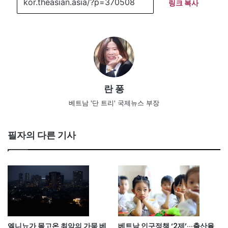
링크 복사
란 퐁
베트남 '단 트리' 국제뉴스 부장
필자의 다른 기사
엘니뇨가 몰고온 최악의 가뭄 베
베트남 인구정책 ‘2제’···출산율