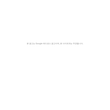
본 광고는 Google 애드센스 광고이며, 본 사이트와는 무관합니다.