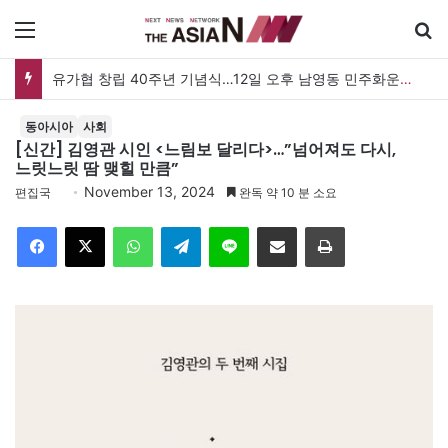
메뉴
[아시아라운드업 20260807] 미얀마 대통령, 태국과 정상회담…아세안 관계개선 모색
동아시아
사회
[신간] 김영관 시인 <느림보 달리다>…”넘어져도 다시,
느릿느릿 땀 맺힐 만큼”
November 13, 2024
편집국
완독 약 10 분 소요
Facebook
X
WhatsApp
Telegram
Line
이메일
인쇄