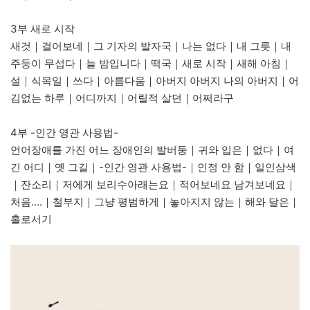
3부 새로 시작
새것｜걸어보네｜그 기자의 발자국｜나는 없다｜내 그릇｜내
주둥이 무섭다｜늘 밤입니다｜떡국｜새로 시작｜새해 아침｜
설｜식목일｜쓰다｜아름다움｜아버지 아버지 나의 아버지｜어
김없는 하루｜어디까지｜어릴적 살던｜어쩌라구
4부 -인간 영관 사용법-
언어장애를 가진 어느 장애인의 발버둥｜귀와 입은｜없다｜여
긴 어디｜옛 그길｜-인간 영관 사용법-｜인정 안 함｜일인삼색
｜잔소리｜저에게 보리수아래는요｜적어보네요 남겨보네요｜
처음….｜철부지｜그냥 평범하게｜놓아지지 않는｜해와 달은｜
홀로서기