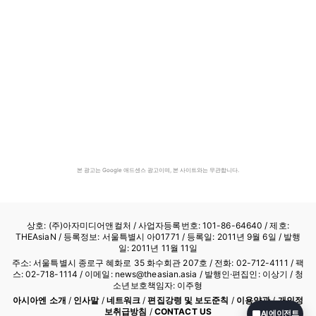
본 광고는 Google 애드센스 광고이며, 본 사이트와는 무관합니다.
상호: (주)아자미디어앤컬처 /
사업자등록번호: 101-86-64640
/ 제호:
THEAsiaN / 등록정보: 서울특별시 아01771 / 등록일: 2011년 9월 6일 / 발행
일: 2011년 11월 11일
주소: 서울특별시 종로구 혜화로 35 화수회관 207호 / 전화: 02-712-4111 /
팩
스: 02-718-1114
/ 이메일: news@theasian.asia / 발행인·편집인: 이상기 / 청
소년보호책임자: 이주형
아시아엔 소개
/
인사말
/
네트워크
/
편집강령 및 보도준칙
/
이용약관
/
개인정
보취급방침
/
CONTACT US
AI 에이전트