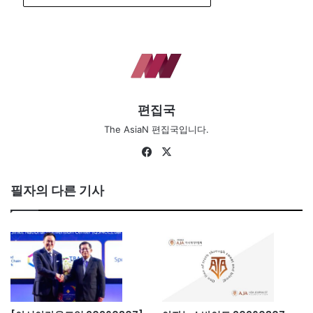
편집국
The AsiaN 편집국입니다.
Fa
X
ce
bo
필자의 다른 기사
ok