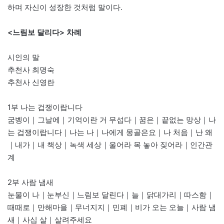
하며 자신이 성장한 것처럼 말이다.
<느림보 달리다> 차례
시인의 말
추천사 최명숙
추천사 신영란
1부 나는 겁쟁이랍니다
굼벵이｜그날에｜기억이란 거 무섭다｜꿈은｜끝없는 망상｜나
는 겁쟁이랍니다｜나는 나｜나에게 몽골은요｜나 처음｜난 왜
｜내가｜내 책상｜녹색 세상｜울어라 목 놓아 짖어라｜인간관
계
2부 사람 냄새
눈물이 나｜눈부신｜느림보 달린다｜늘｜닭대가리｜따스함｜
때때로｜만해마을｜무너지지｜민폐｜비가 오는 오늘｜사람 냄
새｜사십 살｜살려주세요