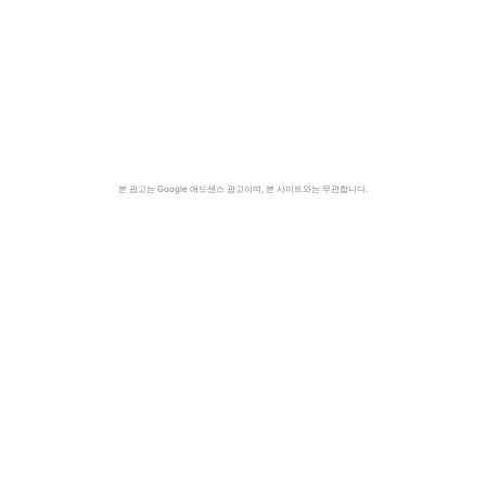
본 광고는 Google 애드센스 광고이며, 본 사이트와는 무관합니다.