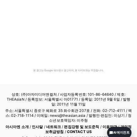
본 광고는 Google 애드센스 광고이며, 본 사이트와는 무관합니다.
상호: (주)아자미디어앤컬처 /
사업자등록번호: 101-86-64640
/ 제호:
THEAsiaN / 등록정보: 서울특별시 아01771 / 등록일: 2011년 9월 6일 / 발행
일: 2011년 11월 11일
주소: 서울특별시 종로구 혜화로 35 화수회관 207호 / 전화: 02-712-4111 /
팩
스: 02-718-1114
/ 이메일: news@theasian.asia / 발행인·편집인: 이상기 / 청
소년보호책임자: 이주형
아시아엔 소개
/
인사말
/
네트워크
/
편집강령 및 보도준칙
/
이용약관
/
개인정
보취급방침
/
CONTACT US
AI 에이전트