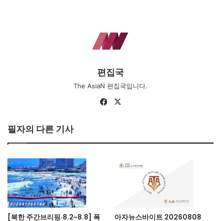
편집국
The AsiaN 편집국입니다.
Fa
X
ce
bo
필자의 다른 기사
ok
[북한 주간브리핑·8.2~8.8] 폭
아자뉴스바이트 20260808