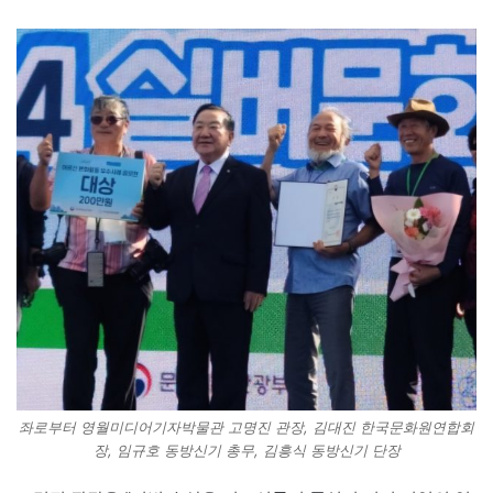
좌로부터 영월미디어기자박물관 고명진 관장, 김대진 한국문화원연합회
장, 임규호 동방신기 총무, 김흥식 동방신기 단장