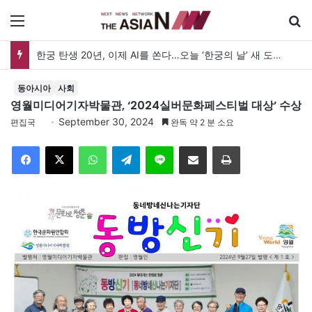
메뉴
한궁 탄생 20년, 이제 AI를 쏜다…오늘 ‘한궁의 날’ 새 도약 선언
동아시아
사회
영월미디어기자박물관, ‘2024실버문화페스티벌 대상’ 수상
September 30, 2024
편집국
완독 약 2 분 소요
Facebook
X
WhatsApp
Telegram
Line
이메일
인쇄