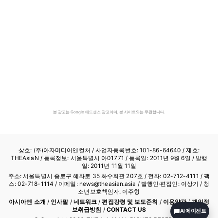
본 광고는 Google 애드센스 광고이며, 본 사이트와는 무관합니다.
상호: (주)아자미디어앤컬처 /
사업자등록번호: 101-86-64640
/ 제호:
THEAsiaN / 등록정보: 서울특별시 아01771 / 등록일: 2011년 9월 6일 / 발행
일: 2011년 11월 11일
주소: 서울특별시 종로구 혜화로 35 화수회관 207호 / 전화: 02-712-4111 /
팩
스: 02-718-1114
/ 이메일: news@theasian.asia / 발행인·편집인: 이상기 / 청
소년보호책임자: 이주형
아시아엔 소개
/
인사말
/
네트워크
/
편집강령 및 보도준칙
/
이용약관
/
개인정
보취급방침
/
CONTACT US
AI 에이전트