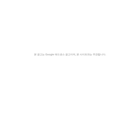
본 광고는 Google 애드센스 광고이며, 본 사이트와는 무관합니다.