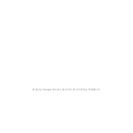
본 광고는 Google 애드센스 광고이며, 본 사이트와는 무관합니다.