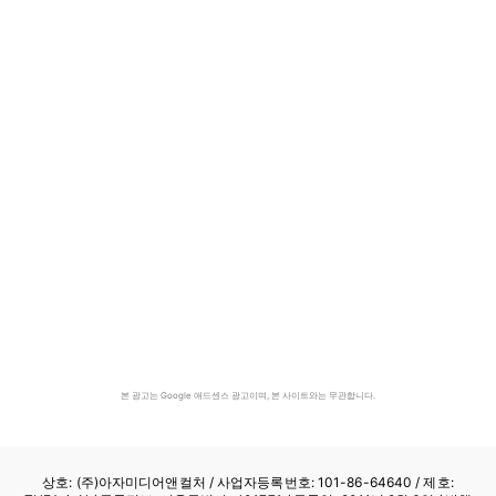
본 광고는 Google 애드센스 광고이며, 본 사이트와는 무관합니다.
상호: (주)아자미디어앤컬처 /
사업자등록번호: 101-86-64640
/ 제호: