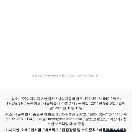
본 광고는 Google 애드센스 광고이며, 본 사이트와는 무관합니다.
상호: (주)아자미디어앤컬처 /
사업자등록번호: 101-86-64640
/ 제호:
THEAsiaN / 등록정보: 서울특별시 아01771 / 등록일: 2011년 9월 6일 / 발행
일: 2011년 11월 11일
주소: 서울특별시 종로구 혜화로 35 화수회관 207호 / 전화: 02-712-4111 /
팩
스: 02-718-1114
/ 이메일: news@theasian.asia / 발행인·편집인: 이상기 / 청
소년보호책임자: 이주형
아시아엔 소개
/
인사말
/
네트워크
/
편집강령 및 보도준칙
/
이용약관
/
개인정