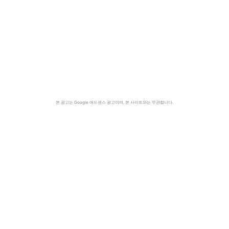
본 광고는 Google 애드센스 광고이며, 본 사이트와는 무관합니다.