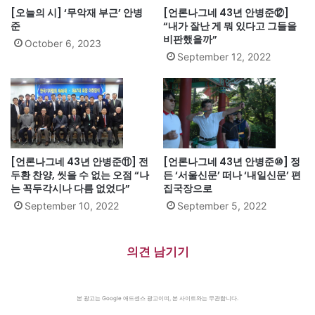
[오늘의 시] ‘무악재 부근’ 안병
[언론나그네 43년 안병준⑫]
준
“내가 잘난 게 뭐 있다고 그들을
비판했을까”
October 6, 2023
September 12, 2022
[언론나그네 43년 안병준⑪] 전
[언론나그네 43년 안병준⑩] 정
두환 찬양, 씻을 수 없는 오점 “나
든 ‘서울신문’ 떠나 ‘내일신문’ 편
는 꼭두각시나 다름 없었다”
집국장으로
September 10, 2022
September 5, 2022
의견 남기기
본 광고는 Google 애드센스 광고이며, 본 사이트와는 무관합니다.