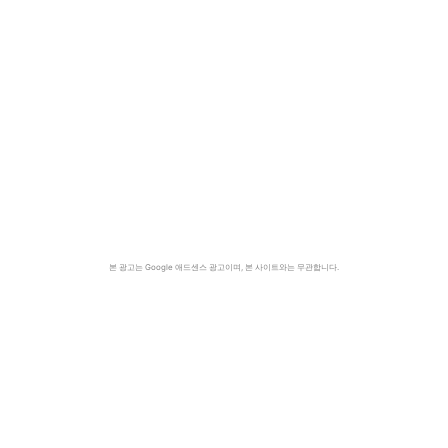
본 광고는 Google 애드센스 광고이며, 본 사이트와는 무관합니다.