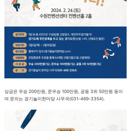
상금은 우승 200만원, 준우승 100만원, 공동 3위 50만원 등이
며 문의는 경기놀이한마당 사무국(031-469-3354).