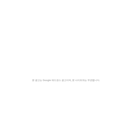
본 광고는 Google 애드센스 광고이며, 본 사이트와는 무관합니다.