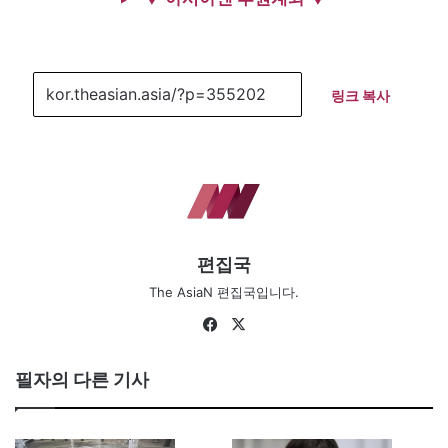
링크 복사
편집국
The AsiaN 편집국입니다.
Fa
X
ce
bo
필자의 다른 기사
ok