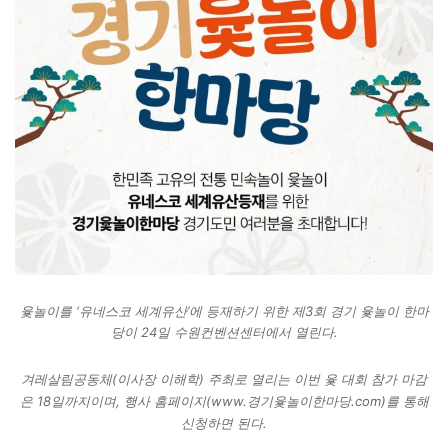
윷놀이를 ‘유네스코 세계유산’에 등재하기 위한 제3회 경기 윷놀이 한마
당이 24일 수원컨벤션센터에서 열린다.
겨레살림공동체(이사장 이해학) 주최로 열리는 이번 윷 대회 참가 마감
은 18일까지이며, 행사 홈페이지(www.경기윷놀이한마당.com)를 통해
신청하면 된다.