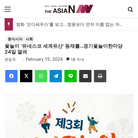
메뉴
영화 ‘오디세우스’를 보고…영웅보다 먼저 이름 없는 자의 목소리를 듣다
동아시아
사회
윷놀이 ‘유네스코 세계유산’ 등재를…경기윷놀이한마당
24일 열려
February 15, 2024
편집국
1분 이내
Facebook
X
WhatsApp
Telegram
Line
이메일
인쇄