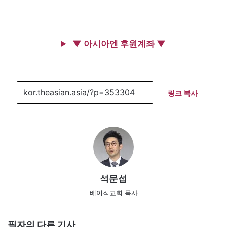
▼ 아시아엔 후원계좌 ▼
링크 복사
석문섭
베이직교회 목사
필자의 다른 기사