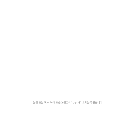
본 광고는 Google 애드센스 광고이며, 본 사이트와는 무관합니다.