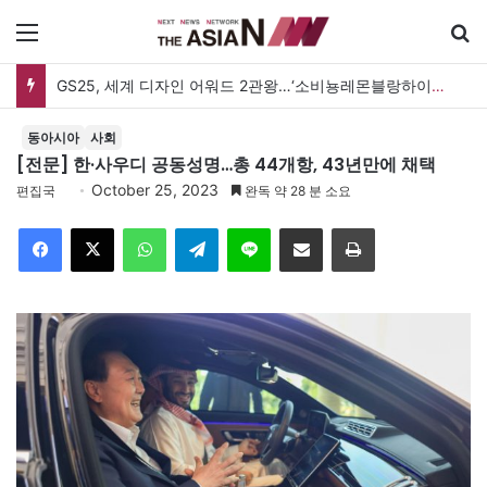
메뉴
서울시교육청, 9월 1일자 정기인사 단행…교장·교감 등 469명 발령
동아시아
사회
[전문] 한·사우디 공동성명…총 44개항, 43년만에 채택
October 25, 2023
편집국
완독 약 28 분 소요
Facebook
X
WhatsApp
Telegram
Line
이메일
인쇄