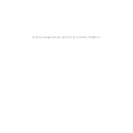
본 광고는 Google 애드센스 광고이며, 본 사이트와는 무관합니다.