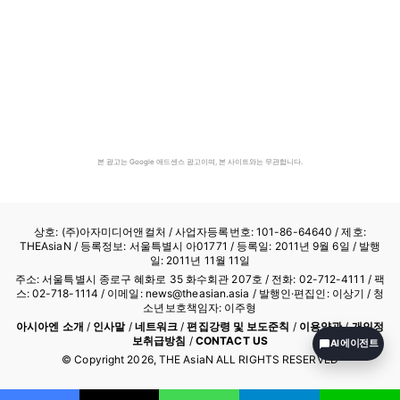
본 광고는 Google 애드센스 광고이며, 본 사이트와는 무관합니다.
상호: (주)아자미디어앤컬처 /
사업자등록번호: 101-86-64640
/ 제호:
THEAsiaN / 등록정보: 서울특별시 아01771 / 등록일: 2011년 9월 6일 / 발행
일: 2011년 11월 11일
주소: 서울특별시 종로구 혜화로 35 화수회관 207호 / 전화: 02-712-4111 /
팩
스: 02-718-1114
/ 이메일: news@theasian.asia / 발행인·편집인: 이상기 / 청
소년보호책임자: 이주형
아시아엔 소개
/
인사말
/
네트워크
/
편집강령 및 보도준칙
/
이용약관
/
개인정
보취급방침
/
CONTACT US
AI 에이전트
© Copyright
2026
, THE AsiaN ALL RIGHTS RESERVED