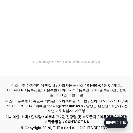
본 광고는 Google 애드센스 광고이며, 본 사이트와는 무관합니다.
상호: (주)아자미디어앤컬처 /
사업자등록번호: 101-86-64640
/ 제호:
THEAsiaN / 등록정보: 서울특별시 아01771 / 등록일: 2011년 9월 6일 / 발행
일: 2011년 11월 11일
주소: 서울특별시 종로구 혜화로 35 화수회관 207호 / 전화: 02-712-4111 /
팩
스: 02-718-1114
/ 이메일: news@theasian.asia / 발행인·편집인: 이상기 / 청
소년보호책임자: 이주형
아시아엔 소개
/
인사말
/
네트워크
/
편집강령 및 보도준칙
/
이용약관
/
개인정
보취급방침
/
CONTACT US
AI 에이전트
© Copyright
2026
, THE AsiaN ALL RIGHTS RESERVED