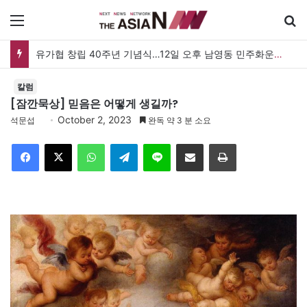
메뉴
유가협 창립 40주년 기념식…12일 오후 남영동 민주화운동기념관
칼럼
[잠깐묵상] 믿음은 어떻게 생길까?
October 2, 2023
석문섭
완독 약 3 분 소요
Facebook
X
WhatsApp
Telegram
Line
이메일
인쇄