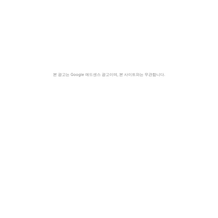
본 광고는 Google 애드센스 광고이며, 본 사이트와는 무관합니다.