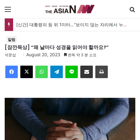
메뉴
[신간] 대통령의 등 뒤 1미터…“보이지 않는 자리에서 누구를 지킨다는 것”
칼럼
[잠깐묵상] “왜 날마다 성경을 읽어야 할까요?”
August 20, 2023
석문섭
완독 약 3 분 소요
Facebook
X
WhatsApp
Telegram
Line
이메일
인쇄