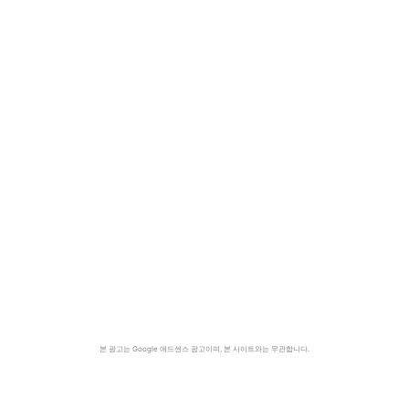
본 광고는 Google 애드센스 광고이며, 본 사이트와는 무관합니다.