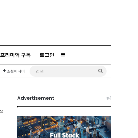
프리미엄 구독
로그인
Sidebar
검
소셜미디어
색
Advertisement
소요