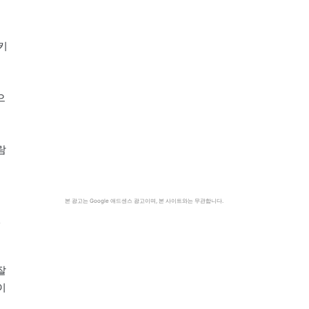
키
으
람
는
본 광고는 Google 애드센스 광고이며, 본 사이트와는 무관합니다.
면
잘
이