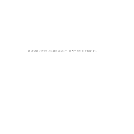
본 광고는 Google 애드센스 광고이며, 본 사이트와는 무관합니다.