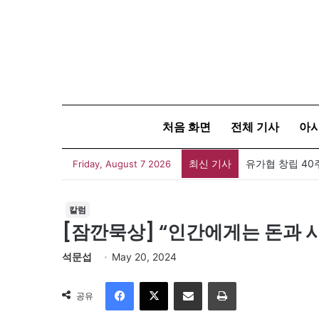
처음 화면
전체 기사
아
최신 기사
유가협 창립 4
Friday, August 7 2026
칼럼
[잠깐묵상] “인간에게는 돈과 
석문섭
May 20, 2024
Facebook
X
이메일
인쇄
공유