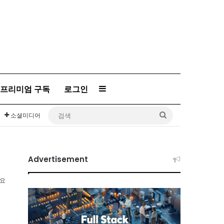
프리미엄 구독
로그인
Sidebar
검
소셜미디어
색
Advertisement
소요