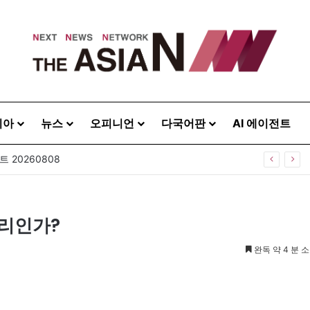
시아
뉴스
오피니언
다국어판
AI 에이전트
 20260808
진리인가?
완독 약 4 분 