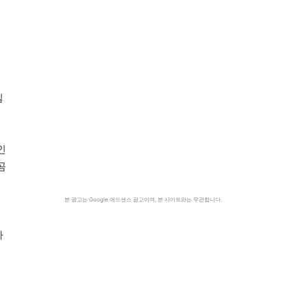
이
일
인
곰
본 광고는 Google 애드센스 광고이며, 본 사이트와는 무관합니다.
라