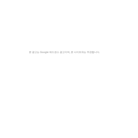
본 광고는 Google 애드센스 광고이며, 본 사이트와는 무관합니다.