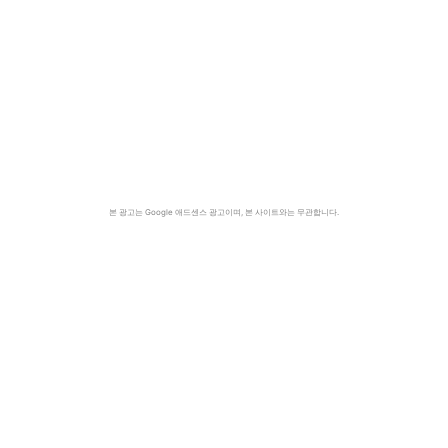
본 광고는 Google 애드센스 광고이며, 본 사이트와는 무관합니다.