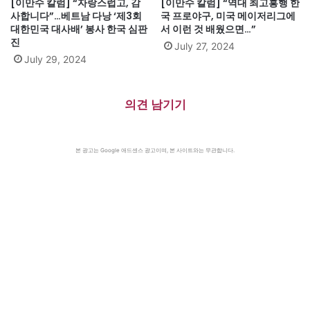
[이만수 칼럼] “자랑스럽고, 감
[이만수 칼럼] “역대 최고흥행 한
사합니다”…베트남 다낭 ‘제3회
국 프로야구, 미국 메이저리그에
대한민국 대사배’ 봉사 한국 심판
서 이런 것 배웠으면…”
진
July 27, 2024
July 29, 2024
의견 남기기
본 광고는 Google 애드센스 광고이며, 본 사이트와는 무관합니다.