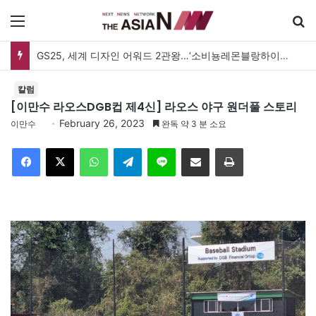
메뉴
GS25, 세계 디자인 어워드 2관왕…‘소비뇽레몬블랑하이볼’ 디자인 경쟁력 인정
칼럼
[이만수 라오스DGB컵 제4신] 라오스 야구 원더풀 스토리
February 26, 2023
이만수
완독 약 3 분 소요
Facebook
X
WhatsApp
Telegram
Line
이메일
인쇄