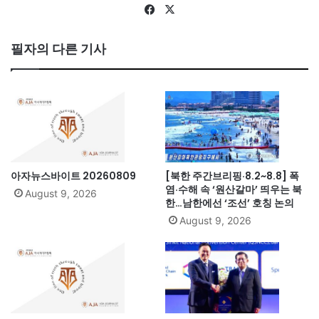
Fa
X
ce
bo
필자의 다른 기사
ok
아자뉴스바이트 20260809
[북한 주간브리핑·8.2~8.8] 폭
염·수해 속 ‘원산갈마’ 띄우는 북
August 9, 2026
한…남한에선 ‘조선’ 호칭 논의
August 9, 2026