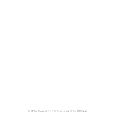
본 광고는 Google 애드센스 광고이며, 본 사이트와는 무관합니다.