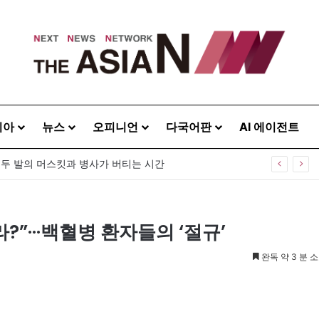
시아
뉴스
오피니언
다국어판
AI 에이전트
하는 다양성”…제3회 미라클다문화어워드 시상식
”···백혈병 환자들의 ‘절규’
완독 약 3 분 