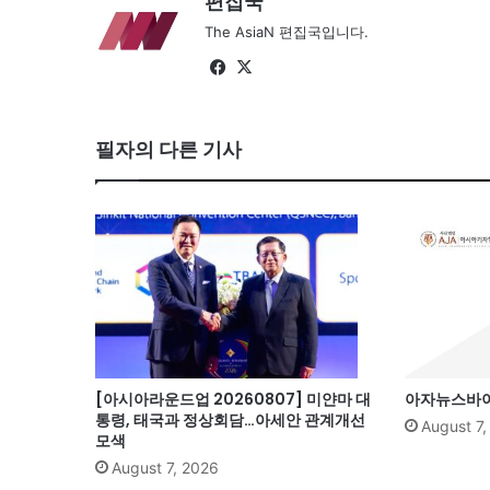
편집국
The AsiaN 편집국입니다.
Fa
X
ce
bo
필자의 다른 기사
ok
[아시아라운드업 20260807] 미얀마 대
아자뉴스바이트
통령, 태국과 정상회담…아세안 관계개선
August 7
모색
August 7, 2026