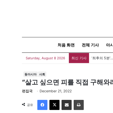
처음 화면
전체 기사
아
최신 기사
“차이가 창조
Saturday, August 8 2026
동아시아
사회
“살고 싶으면 피를 직접 구해와라?
편집국
December 21, 2022
Facebook
X
이메일
인쇄
공유