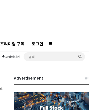
프리미엄 구독
로그인
Sidebar
검
소셜미디어
색
Advertisement
소요