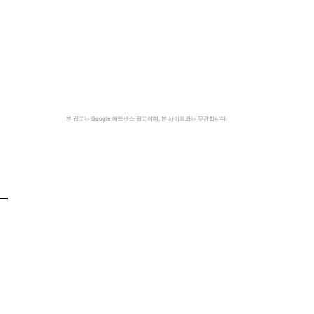
본 광고는 Google 애드센스 광고이며, 본 사이트와는 무관합니다.