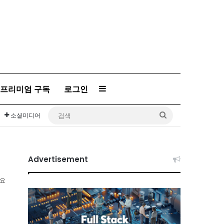
프리미엄 구독
로그인
Sidebar
검
소셜미디어
색
Advertisement
소요