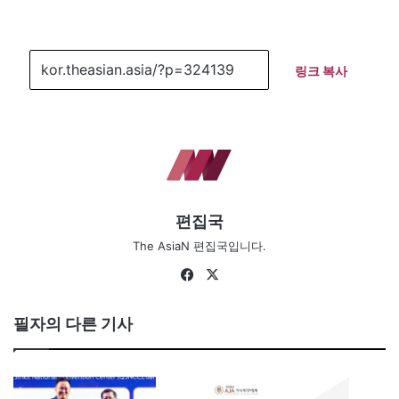
링크 복사
편집국
The AsiaN 편집국입니다.
Fa
X
ce
bo
필자의 다른 기사
ok