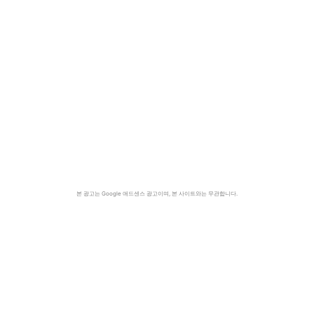
본 광고는 Google 애드센스 광고이며, 본 사이트와는 무관합니다.