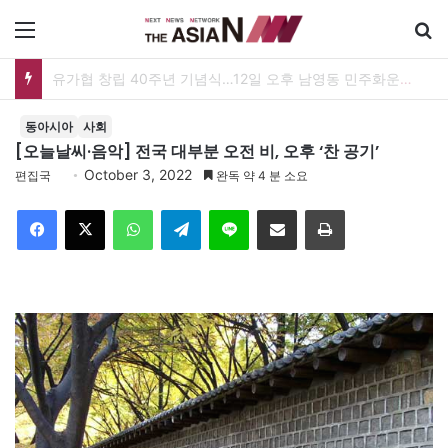
메뉴
유가협 창립 40주년 기념식…12일 오후 남영동 민주화운동기념관
동아시아
사회
[오늘날씨·음악] 전국 대부분 오전 비, 오후 ‘찬 공기’
October 3, 2022
편집국
완독 약 4 분 소요
Facebook
X
WhatsApp
Telegram
Line
이메일
인쇄