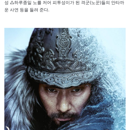
성 △하루종일 노를 저어 피투성이가 된 격군(노꾼)들의 안타까
운 사연 등을 들려 준다.