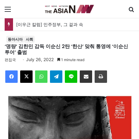
메뉴
[이우근 칼럼] 민주정부, 그 겉과 속
동아시아
사회
‘명량’ 김한민 감독 이순신 2탄 ‘한산’ 맞춰 통영에 ‘이순신
투어’ 출범
July 26, 2022
편집국
1 minute read
Facebook
X
WhatsApp
Telegram
Line
이메일
인쇄