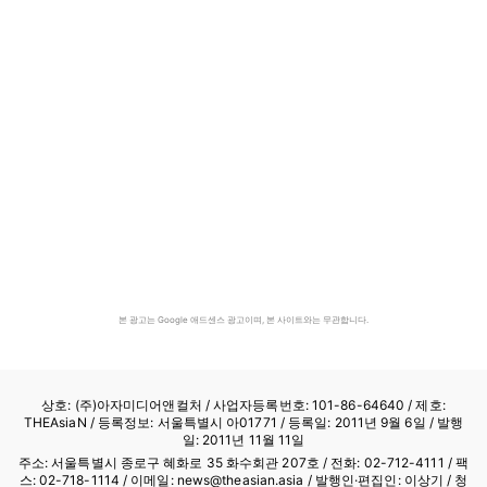
본 광고는 Google 애드센스 광고이며, 본 사이트와는 무관합니다.
상호: (주)아자미디어앤컬처 /
사업자등록번호: 101-86-64640
/ 제호:
THEAsiaN / 등록정보: 서울특별시 아01771 / 등록일: 2011년 9월 6일 / 발행
일: 2011년 11월 11일
주소: 서울특별시 종로구 혜화로 35 화수회관 207호 / 전화: 02-712-4111 /
팩
스: 02-718-1114
/ 이메일: news@theasian.asia / 발행인·편집인: 이상기 / 청