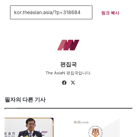
링크 복사
편집국
The AsiaN 편집국입니다.
Fa
X
ce
bo
필자의 다른 기사
ok