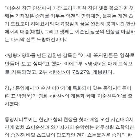
“이순신 장군 인생에서 가장 드라마틱한 장면 셋을 꼽으라면 첫
째는 기적같은 승리를 거두는 역전의 명량해전, 둘째는 개전 초
기 토요토미 히데요시의 대륙정벌의 꿈을 완전히 붕괴시킨 한산
에서의 대승(대첩), 그리고 셋째는 이순신 장군의 인생을 마감하
는 마지막 전투 노량해전이다.”
이 세 꼭지만큼은 영화로
<명량> 영화를 만든 김한민 감독은 “
만들어 보고 싶다”고 했다. 이에 1부 <명량>은 대히트작으
로 기록되었고. 2부 <한산>이 7월27일 개봉한다.
경남 통영에서 ‘이순신 이야기’에 특화되어 있는 통영시티투어
(대표 박정욱)가 영화 <한산>의 개봉과 함께 ‘이순신투어’를 출
시했다.
통영시티투어는 한산대첩의 현장을 찾아 매일 오전 시간대 3시
간에 걸쳐 △이순신과 와키자카의 숨막히는 전투상황 △학익진
의 숨겨진 비밀 △그날의 압도적인 전과 △눈물겨운 승리의 함