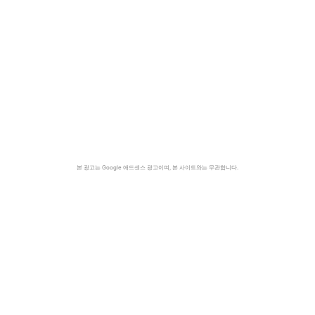
본 광고는 Google 애드센스 광고이며, 본 사이트와는 무관합니다.