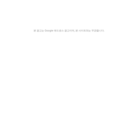
본 광고는 Google 애드센스 광고이며, 본 사이트와는 무관합니다.