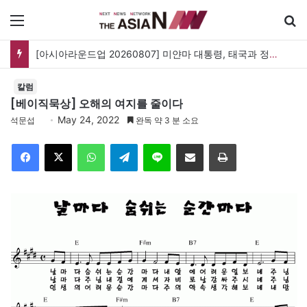
메뉴
[아시아라운드업 20260807] 미얀마 대통령, 태국과 정상회담…아세안 관계개선 모색
칼럼
[베이직묵상] 오해의 여지를 줄이다
May 24, 2022
석문섭
완독 약 3 분 소요
Facebook
X
WhatsApp
Telegram
Line
이메일
인쇄