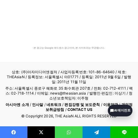
본 광고는 Google 애드센스 광고이며, 본 사이트와는 무관합니다.
상호: (주)아자미디어앤컬처 /
사업자등록번호: 101-86-64640
/ 제호:
THEAsiaN / 등록정보: 서울특별시 아01771 / 등록일: 2011년 9월 6일 / 발행
일: 2011년 11월 11일
주소: 서울특별시 종로구 혜화로 35 화수회관 207호 / 전화: 02-712-4111 /
팩
스: 02-718-1114
/ 이메일: news@theasian.asia / 발행인·편집인: 이상기 / 청
소년보호책임자: 이주형
아시아엔 소개
/
인사말
/
네트워크
/
편집강령 및 보도준칙
/
이용약관
/
개인정
보취급방침
/
CONTACT US
AI 에이전트
© Copyright
2026
, THE AsiaN ALL RIGHTS RESERVED