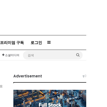
프리미엄 구독
로그인
Sidebar
검
소셜미디어
색
Advertisement
소요