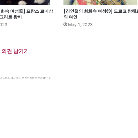
회화속 여성⑫] 프랑스 르네상
[김인철의 회화속 여성⑪] 모로코 탕헤
르그리트 왕비
의 여인
2023
May 1, 2023
의견 남기기
le 애드센스 광고이며, 본 사이트와는 무관합니다.