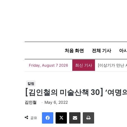
처음 화면
전체 기사
아
최신 기사
Friday, August 7 2026
칼럼
[김인철의 미술산책 30] ‘여명의
김인철
May 6, 2022
Facebook
X
이메일
인쇄
공유