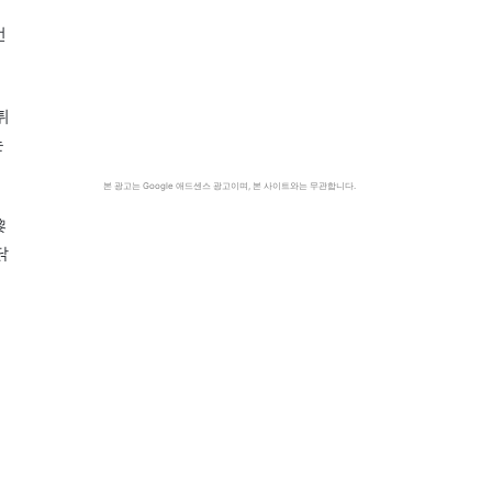
선
튀
는
본 광고는 Google 애드센스 광고이며, 본 사이트와는 무관합니다.
黎
닭