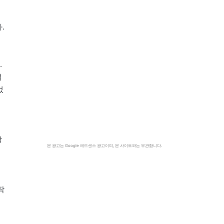
.
.
적
었
알
본 광고는 Google 애드센스 광고이며, 본 사이트와는 무관합니다.
작