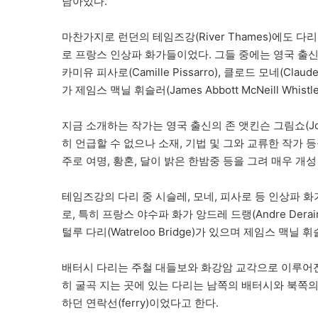
남아있다.
마찬가지로 런던의 테임즈강(River Thames)에도 
로 프랑스 인상파 화가들이었다. 그들 중에는 영국 출신으로
카미유 피사로(Camille Pissarro), 클로드 모네(C
가 제임스 맥닐 휘슬러(James Abbott McNeill Whistl
지금 소개하는 작가는 영국 출신의 존 앳킨슨 그림쇼(John A
히 언급할 수 없으나 소재, 기법 및 그와 교류한 작가 
주로 여명, 황혼, 달이 밝은 한밤중 등을 그려 매우 개
테임즈강의 다리 중 시슬레, 모네, 피사로 등 인상파 화가들이
로, 특히 프랑스 야수파 화가 앙드레 드랭(Andre Der
털루 다리(Watreloo Bridge)가 있으며 제임스 맥닐 휘
배터시 다리는 주철 대들보와 화강암 교각으로 이루어진, 
히 굴곡 지는 곳에 있는 다리는 남쪽의 배터시와 북쪽의 첼
하던 연락선(ferry)이었다고 한다.