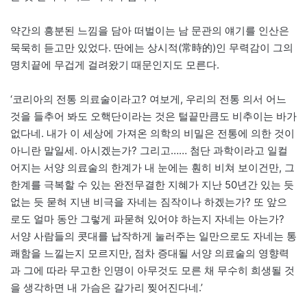
약간의 흥분된 느낌을 담아 떠벌이는 남 문관의 얘기를 인산은
묵묵히 듣고만 있었다. 딴에는 상시적(常時的)인 무력감이 그의
명치끝에 무겁게 걸려왔기 때문인지도 모른다.
‘코리아의 전통 의료술이라고? 여보게, 우리의 전통 의서 어느
것을 들추어 봐도 오핵단이라는 것은 털끝만큼도 비추이는 바가
없다네. 내가 이 세상에 가져온 의학의 비밀은 전통에 의한 것이
아니란 말일세. 아시겠는가? 그리고…… 첨단 과학이라고 일컬
어지는 서양 의료술의 한계가 내 눈에는 훤히 비쳐 보이건만, 그
한계를 극복할 수 있는 완전무결한 지혜가 지난 50년간 있는 듯
없는 듯 묻혀 지낸 비극을 자네는 짐작이나 하겠는가? 또 앞으
로도 얼마 동안 그렇게 파묻혀 있어야 하는지 자네는 아는가?
서양 사람들의 콧대를 납작하게 눌러주는 일만으로도 자네는 통
쾌함을 느낄는지 모르지만, 점차 증대될 서양 의료술의 영향력
과 그에 따라 무고한 인명이 아무것도 모른 채 무수히 희생될 것
을 생각하면 내 가슴은 갈가리 찢어진다네.’