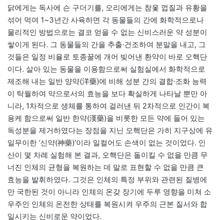
닭에게는 독사에 슨 구더기를, 오리에게는 참옻 껍질과 유황을
섞어 먹여 1~3년간 사육하면 각 동물들의 간에 화학적으로나
물리적인 방법으로는 결코 얻을 수 없는 신비스러운 약 성분이
쌓이게 된다. 그 동물들의 간을 추출·건조하여 분말을 내고, 그
것들은 일정 비율로 토종꿀에 개어 빚어낸 환약이 바로 오핵단
이다. 살아 있는 동물을 이용함으로써 실험실에서 화학적으로
제조해 내는 일반 양약(洋藥)에 비해 성분 간의 결합·조화 능력
이 탁월하여 약으로서의 효능을 보다 확실하게 나타날 뿐만 아
니라, 1차적으로 생체를 통하여 걸러낸 뒤 2차적으로 인간이 복
용케 함으로써 일반 한약(漢藥)을 비롯한 모든 약에 들어 있는
독성분을 제거하였다는 장점을 지닌 오핵단은 가히 지구상에 유
일무이한 ‘신약(神藥)’이라 일컬어도 손색이 없는 것이었다. 인
산이 몇 차례 실험해 본 결과, 오핵단은 돌이킬 수 없을 만큼 무
너진 인체의 균형을 복원하는 데 말로 표현할 수 없을 만큼 큰
효능을 발휘하였다. 그것은 인체의 특정 부위와 관련된 질병에
만 국한된 것이 아니라 인체의 온갖 장기에 두루 영향을 미쳐 소
우주인 인체의 온전한 상태를 복원시켜 우주의 근본 질서와 합
일시키는 신비로운 약이었다.