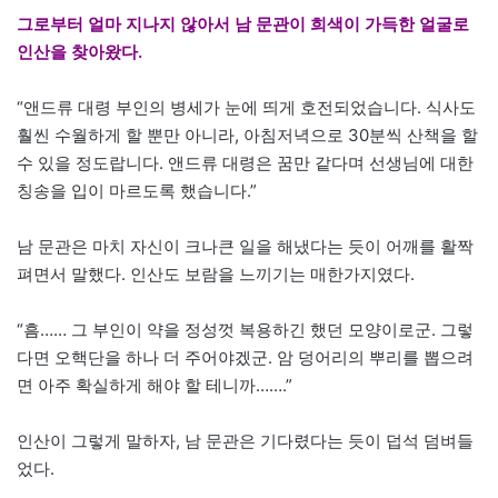
그로부터 얼마 지나지 않아서 남 문관이 희색이 가득한 얼굴로
인산을 찾아왔다.
“앤드류 대령 부인의 병세가 눈에 띄게 호전되었습니다. 식사도
훨씬 수월하게 할 뿐만 아니라, 아침저녁으로 30분씩 산책을 할
수 있을 정도랍니다. 앤드류 대령은 꿈만 같다며 선생님에 대한
칭송을 입이 마르도록 했습니다.”
남 문관은 마치 자신이 크나큰 일을 해냈다는 듯이 어깨를 활짝
펴면서 말했다. 인산도 보람을 느끼기는 매한가지였다.
“흠…… 그 부인이 약을 정성껏 복용하긴 했던 모양이로군. 그렇
다면 오핵단을 하나 더 주어야겠군. 암 덩어리의 뿌리를 뽑으려
면 아주 확실하게 해야 할 테니까…….”
인산이 그렇게 말하자, 남 문관은 기다렸다는 듯이 덥석 덤벼들
었다.