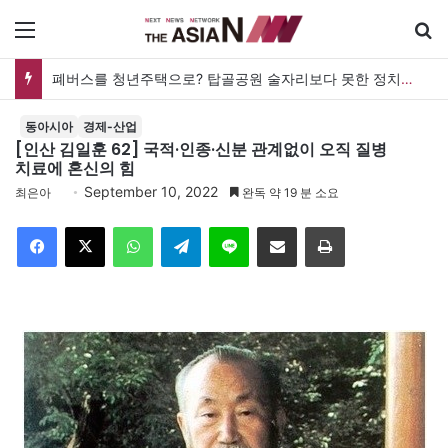
메뉴
폐버스를 청년주택으로? 탑골공원 술자리보다 못한 정치의 상상력
동아시아
경제-산업
[인산 김일훈 62] 국적·인종·신분 관계없이 오직 질병
치료에 혼신의 힘
September 10, 2022
최은아
완독 약 19 분 소요
Facebook
X
WhatsApp
Telegram
Line
이메일
인쇄