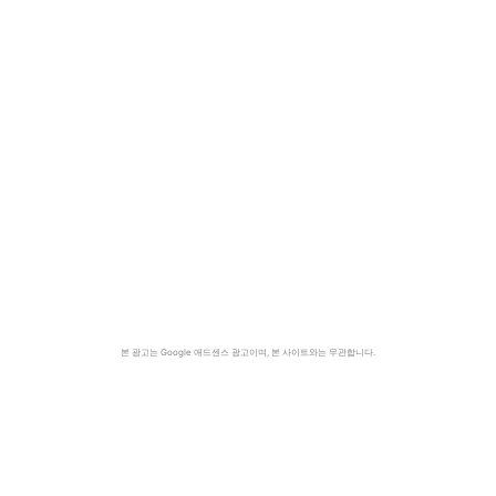
본 광고는 Google 애드센스 광고이며, 본 사이트와는 무관합니다.