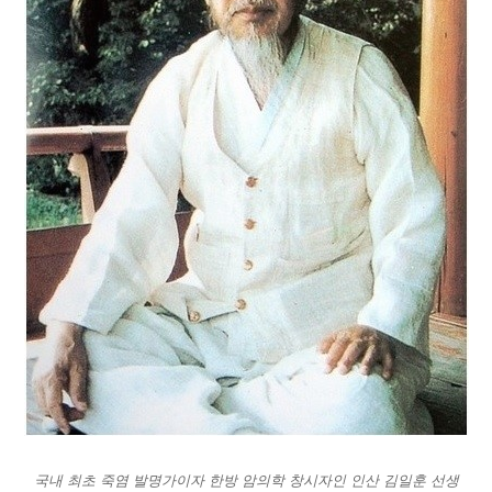
국내 최초 죽염 발명가이자 한방 암의학 창시자인 인산 김일훈 선생