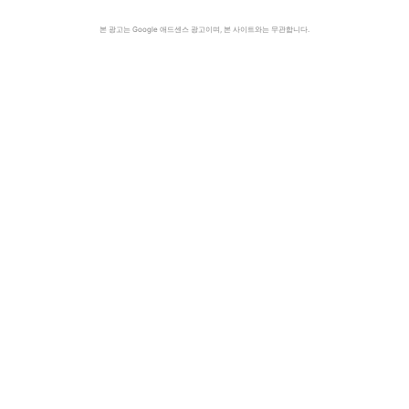
본 광고는 Google 애드센스 광고이며, 본 사이트와는 무관합니다.