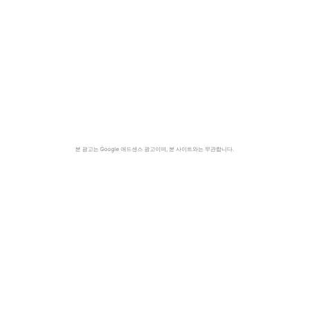
본 광고는 Google 애드센스 광고이며, 본 사이트와는 무관합니다.