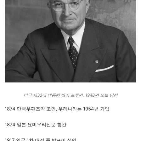
미국 제33대 대통령 해리 트루먼, 1948면 오늘 당선
1874 만국우편조약 조인, 우리나라는 1954년 가입
1874 일본 요미우리신문 창간
1917 영국 1차 대전 중 발포어 선언