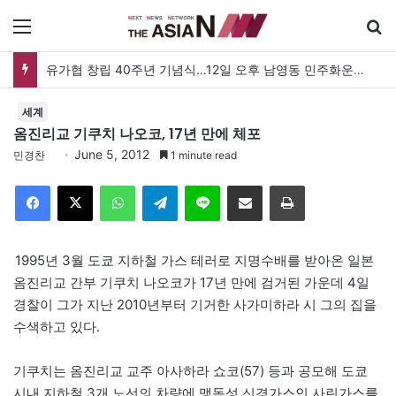
메뉴
유가협 창립 40주년 기념식…12일 오후 남영동 민주화운동기념관
세계
옴진리교 기쿠치 나오코, 17년 만에 체포
June 5, 2012
민경찬
1 minute read
Facebook
X
WhatsApp
Telegram
Line
이메일
인쇄
1995년 3월 도쿄 지하철 가스 테러로 지명수배를 받아온 일본
옴진리교 간부 기쿠치 나오코가 17년 만에 검거된 가운데 4일
경찰이 그가 지난 2010년부터 기거한 사가미하라 시 그의 집을
수색하고 있다.
기쿠치는 옴진리교 교주 아사하라 쇼코(57) 등과 공모해 도쿄
시내 지하철 3개 노선의 차량에 맹독성 신경가스인 사린가스를