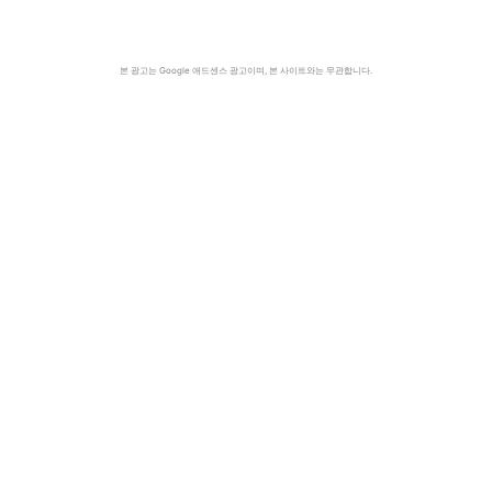
본 광고는 Google 애드센스 광고이며, 본 사이트와는 무관합니다.