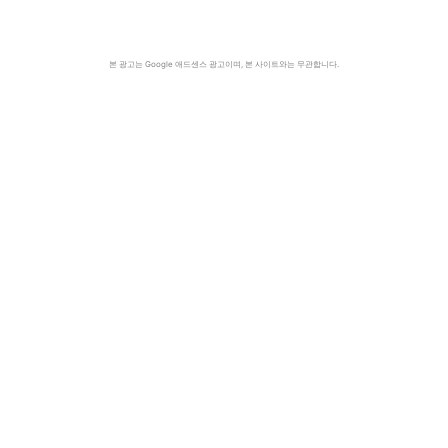
본 광고는 Google 애드센스 광고이며, 본 사이트와는 무관합니다.