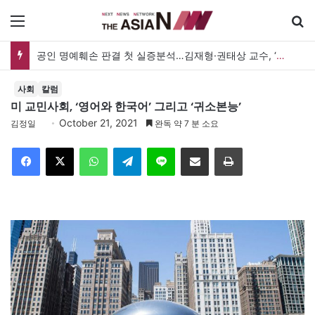
메뉴
공인 명예훼손 판결 첫 실증분석…김재형·권태상 교수, ‘공인 보도준칙’ 제안도
사회
칼럼
미 교민사회, ‘영어와 한국어’ 그리고 ‘귀소본능’
October 21, 2021
김정일
완독 약 7 분 소요
Facebook
X
WhatsApp
Telegram
Line
이메일
인쇄