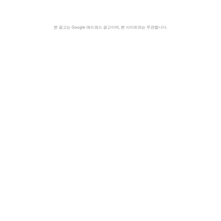
본 광고는 Google 애드센스 광고이며, 본 사이트와는 무관합니다.