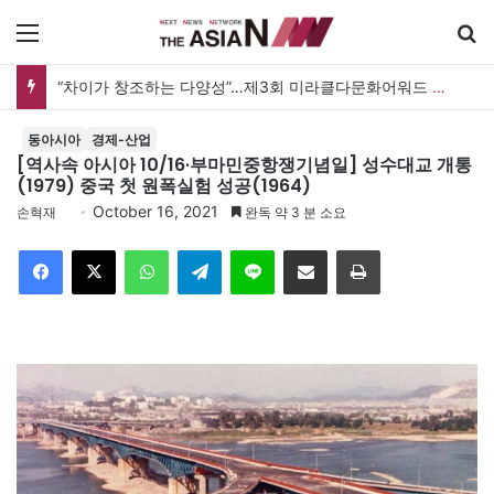
메뉴
“차이가 창조하는 다양성”…제3회 미라클다문화어워드 시상식
동아시아
경제-산업
[역사속 아시아 10/16·부마민중항쟁기념일] 성수대교 개통
(1979) 중국 첫 원폭실험 성공(1964)
October 16, 2021
손혁재
완독 약 3 분 소요
Facebook
X
WhatsApp
Telegram
Line
이메일
인쇄