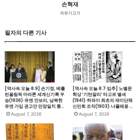
손혁재
자유기고가
필자의 다른 기사
[역사속 오늘·8.9] 손기정, 베를
[역사속 오늘·8.7·입추] 노벨문
린올림픽 마라톤 세계신기록 우
학상 ‘기탄잘리’ 타고르 별세
승(1936)·유엔 안보리, 남북한
(1941)·하와이 최초의 재미단체
유엔 가입 권고안 만장일치 통과
신민회 조직(1903)·나폴레옹 세
(1991)·싱가포르, 말레이시아에
인트헬레나섬 유배(1815)·英 해
August 7, 2026
August 7, 2026
서 분리 독립(1965)·닉슨, 워터
군, 스페인 무적함대 격파
게이트로 사상 첫 대통령 사임
(1588)·美 화성탐사로봇 큐리오
(1974)
시티 화성 착륙(2012)·日, 화이
트리스트에서 한국 제외(2019)