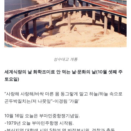
성수대교 개통
세계식량의 날 화학조미료 안 먹는 날·문화의 날(10월 셋째 주
토요일)
“사랑해 사랑해/바싹 마른 몸 동그랗게 말고 하늘/하늘 속으로
곤두박질치는/저 나뭇잎”-이경림 ‘가을’
10월 16일 오늘은 부마민중항쟁기념일.
-1979년 오늘 부마민주항쟁 시작됨.
-부산지역 대학생 시민 5천여 명 반정부시위, 경찰과 충돌.