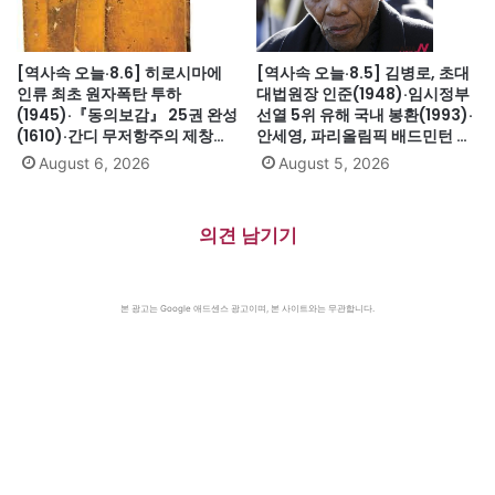
[역사속 오늘·8.6] 히로시마에
[역사속 오늘·8.5] 김병로, 초대
인류 최초 원자폭탄 투하
대법원장 인준(1948)·임시정부
(1945)·『동의보감』 25권 완성
선열 5위 유해 국내 봉환(1993)·
(1610)·간디 무저항주의 제창
안세영, 파리올림픽 배드민턴 여
(1931)·대전엑스포 개막(1993)·
자단식 금메달(2024)·하시나 방
August 6, 2026
August 5, 2026
자메이카, 영국에서 독립(1962)
글라데시 총리 인도 망명
(2024)·미·영·소, 부분적 핵실험
금지조약 조인(1963)·넬슨 만델
의견 남기기
라 체포, 27년 옥고의 시작
(1962)
본 광고는 Google 애드센스 광고이며, 본 사이트와는 무관합니다.