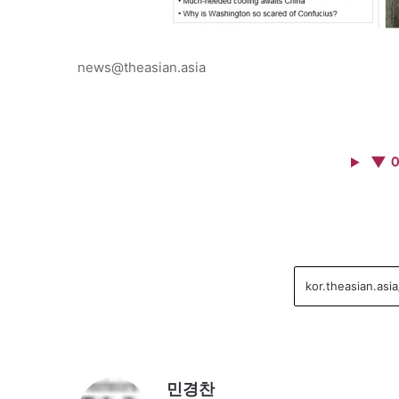
news@theasian.asia
▼ 
민경찬