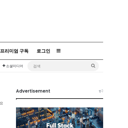
프리미엄 구독
로그인
Sidebar
검
소셜미디어
색
Advertisement
소요