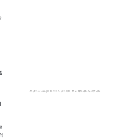
공
이
럼
본 광고는 Google 애드센스 광고이며, 본 사이트와는 무관합니다.
체
로
럼