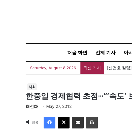
처음 화면
전체 기사
아
최신 기사
[신건호 칼럼
Saturday, August 8 2026
사회
한중일 경제협력 초점···“‘속도’
최선화
May 27, 2012
Facebook
X
이메일
인쇄
공유