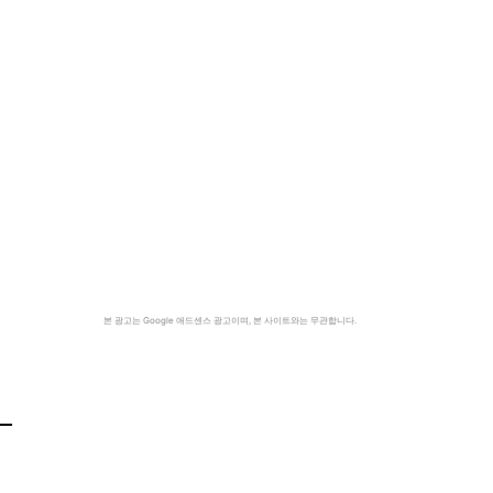
본 광고는 Google 애드센스 광고이며, 본 사이트와는 무관합니다.