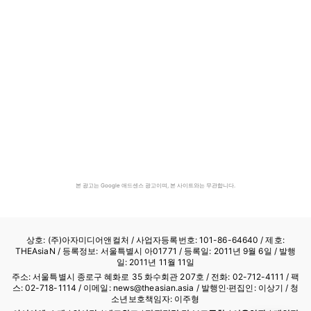
본 광고는 Google 애드센스 광고이며, 본 사이트와는 무관합니다.
상호: (주)아자미디어앤컬처 /
사업자등록번호: 101-86-64640
/ 제호:
THEAsiaN / 등록정보: 서울특별시 아01771 / 등록일: 2011년 9월 6일 / 발행
일: 2011년 11월 11일
주소: 서울특별시 종로구 혜화로 35 화수회관 207호 / 전화: 02-712-4111 /
팩
스: 02-718-1114
/ 이메일: news@theasian.asia / 발행인·편집인: 이상기 / 청
소년보호책임자: 이주형