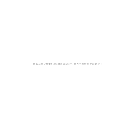
본 광고는 Google 애드센스 광고이며, 본 사이트와는 무관합니다.