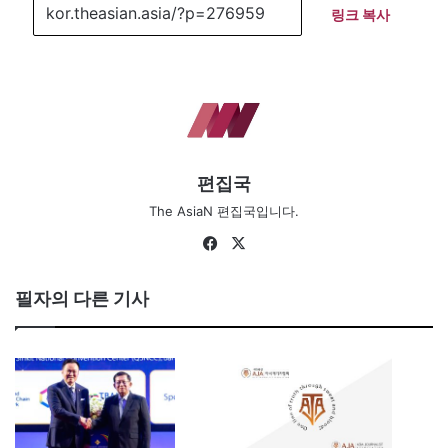
링크 복사
편집국
The AsiaN 편집국입니다.
Fa
X
ce
bo
필자의 다른 기사
ok