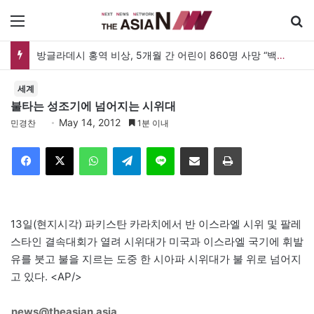
메뉴
방글라데시 홍역 비상, 5개월 간 어린이 860명 사망 “백신 조달 시스템 변경이 화근”
세계
불타는 성조기에 넘어지는 시위대
May 14, 2012
민경찬
1분 이내
Facebook
X
WhatsApp
Telegram
Line
이메일
인쇄
13일(현지시각) 파키스탄 카라치에서 반 이스라엘 시위 및 팔레
스타인 결속대회가 열려 시위대가 미국과 이스라엘 국기에 휘발
유를 붓고 불을 지르는 도중 한 시아파 시위대가 불 위로 넘어지
고 있다. <AP/>
news@theasian.asia