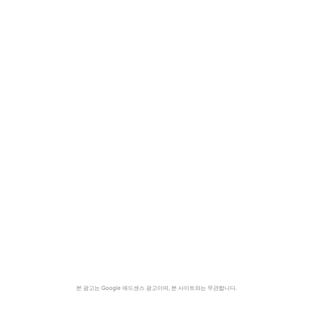
본 광고는 Google 애드센스 광고이며, 본 사이트와는 무관합니다.