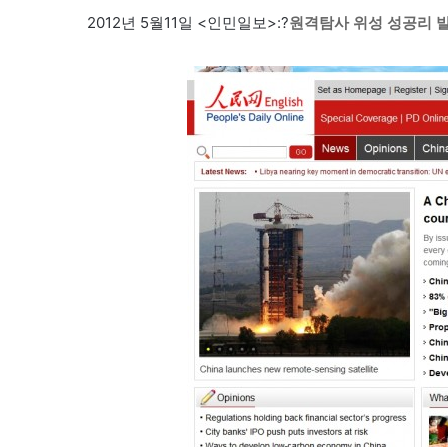
2012년 5월11일 <인민일보>:?
원격탐사 위성 성공리 