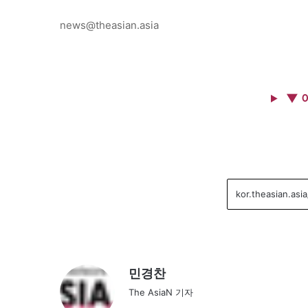
news@theasian.asia
▼ 
민경찬
The AsiaN 기자