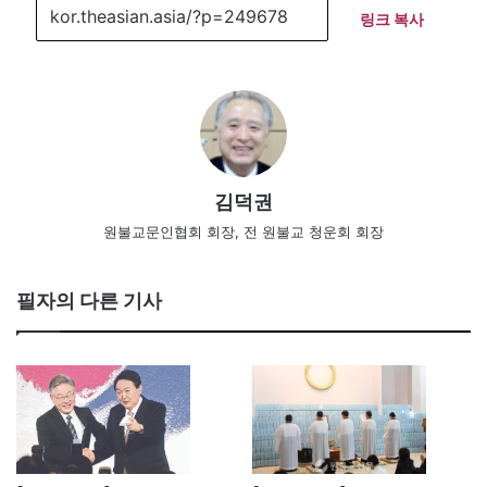
링크 복사
김덕권
원불교문인협회 회장, 전 원불교 청운회 회장
필자의 다른 기사