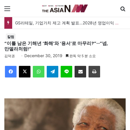
메뉴
GS25, 세계 디자인 어워드 2관왕…‘소비뇽레몬블랑하이볼’ 디자인 경쟁력 인정
칼럼
“이틀 남은 기해년 ‘화해’와 ‘용서’로 마무리?”···”넵,
만델라처럼!”
December 30, 2019
김덕권
완독 약 5 분 소요
Facebook
X
WhatsApp
Telegram
Line
이메일
인쇄