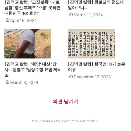
[김덕권 칼럼] ‘고집불통’ ‘내로
[김덕권 칼럼] 원불교의 천도재
남불’ 총선 후에도 ‘소통’ 못하면
알아보니…
대한민국 ‘No 희망’
March 11, 2024
April 16, 2024
[김덕권 칼럼] ‘원망’ 대신 ‘감
[김덕권 칼럼] 한국인 IQ가 높은
사’…원불교 ‘일상수행 요법 제5
이유
조’
December 17, 2023
March 8, 2024
의견 남기기
본 광고는 Google 애드센스 광고이며, 본 사이트와는 무관합니다.