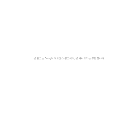
본 광고는 Google 애드센스 광고이며, 본 사이트와는 무관합니다.