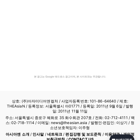
본 광고는 Google 애드센스 광고이며, 본 사이트와는 무관합니다.
상호: (주)아자미디어앤컬처 /
사업자등록번호: 101-86-64640
/ 제호:
THEAsiaN / 등록정보: 서울특별시 아01771 / 등록일: 2011년 9월 6일 / 발행
일: 2011년 11월 11일
주소: 서울특별시 종로구 혜화로 35 화수회관 207호 / 전화: 02-712-4111 /
팩
스: 02-718-1114
/ 이메일: news@theasian.asia / 발행인·편집인: 이상기 / 청
소년보호책임자: 이주형
아시아엔 소개
/
인사말
/
네트워크
/
편집강령 및 보도준칙
/
이용약관
/
개인정
보취급방침
/
CONTACT US