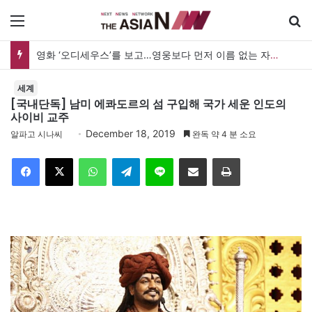
메뉴
영화 ‘오디세우스’를 보고…영웅보다 먼저 이름 없는 자의 목소리를 듣다
세계
[국내단독] 남미 에콰도르의 섬 구입해 국가 세운 인도의
사이비 교주
December 18, 2019
알파고 시나씨
완독 약 4 분 소요
Facebook
X
WhatsApp
Telegram
Line
이메일
인쇄