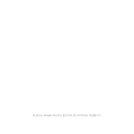
본 광고는 Google 애드센스 광고이며, 본 사이트와는 무관합니다.