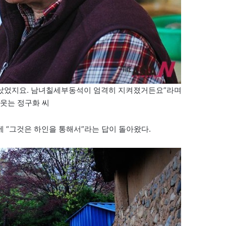
혼났었지요. 남녀칠세부동석이 엄격히 지켜졌거든요”라며
웃는 정구화 씨
 “그것은 하인을 통해서”라는 답이 돌아왔다.