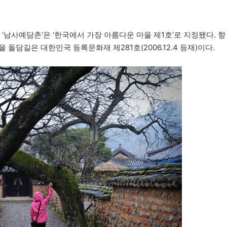
‘남사예담촌’은 ‘한국에서 가장 아름다운 마을 제1호’로 지정됐다. 향
돌담길은 대한민국 등록문화재 제281호(2006.12.4 등재)이다.