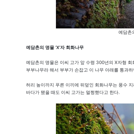
예담촌의
예담촌의 명물 ‘X’자 회화나무
예담촌의 명물은 이씨 고가 앞 수령 300년의 X자형 
부부나무라 해서 부부가 손잡고 이 나무 아래를 통과하
허리 높이까지 푸른 이끼에 뒤덮인 회화나무는 풍수 지
바다가 됐을 때도 이씨 고가는 멀쩡했다고 한다.