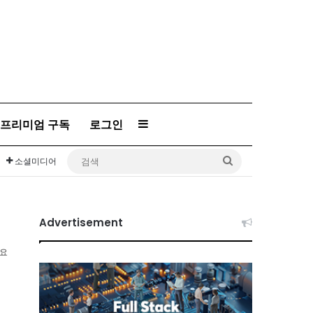
프리미엄 구독
로그인
Sidebar
검
소셜미디어
색
Advertisement
소요