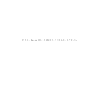
본 광고는 Google 애드센스 광고이며, 본 사이트와는 무관합니다.