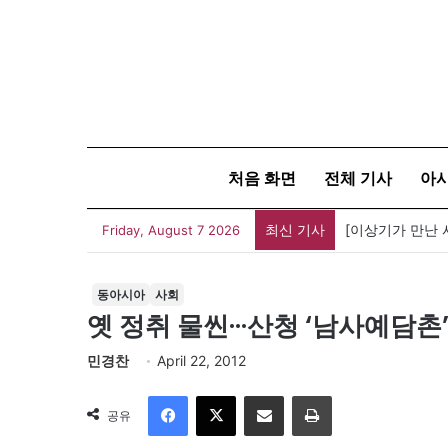
처음 화면
전체 기사
아
최신 기사
[신간] 대통령의
Friday, August 7 2026
동아시아
사회
옛 정취 물씬···산청 ‘남사예담촌
민경찬
April 22, 2012
Facebook
X
이메일
인쇄
공유