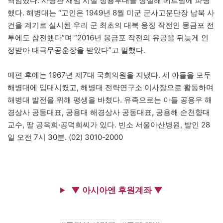
역임했다. 사령관 재임 시절 청룡부대를 창설해 베트남에 파병
했다. 해병대는 “고인은 1949년 8월 미군 군사고문단장 납북 사
건을 계기로 실시된 우리 군 최초의 대북 응징 작전인 몽금포 전
투에도 참전했다”며 “2016년 몽금포 작전의 유공을 뒤늦게 인
정받아 태극무공훈장을 받았다”고 말했다.
예편 후에는 1967년 제7대 국회의원을 지냈다. 세 아들을 모두
해병대에 입대시켰고, 해병대 전략연구소 이사장으로 활동하며
해병대 발전을 위해 평생을 바쳤다. 유족으로는 아들 공용우 해
경상사 공동대표, 공용대 해경상사 공동대표, 공용해 순천향대
교수, 딸 공옥희·공덕희씨가 있다. 빈소 서울아산병원, 발인 28
일 오전 7시 30분. (02) 3010-2000
▼ 아시아엔 후원계좌 ▼