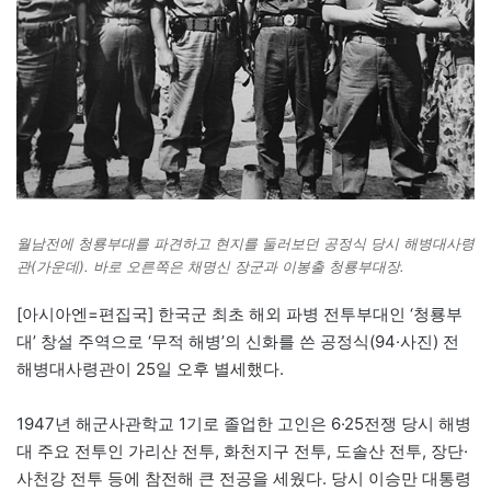
월남전에 청룡부대를 파견하고 현지를 둘러보던 공정식 당시 해병대사령
관(가운데). 바로 오른쪽은 채명신 장군과 이봉출 청룡부대장.
[아시아엔=편집국] 한국군 최초 해외 파병 전투부대인 ‘청룡부
대’ 창설 주역으로 ‘무적 해병’의 신화를 쓴 공정식(94·사진) 전
해병대사령관이 25일 오후 별세했다.
1947년 해군사관학교 1기로 졸업한 고인은 6·25전쟁 당시 해병
대 주요 전투인 가리산 전투, 화천지구 전투, 도솔산 전투, 장단·
사천강 전투 등에 참전해 큰 전공을 세웠다. 당시 이승만 대통령