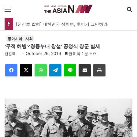
메뉴
유가협 창립 40주년 기념식…12일 오후 남영동 민주화운동기념관
동아시아
사회
‘무적 해병’·‘청룡부대 창설’ 공정식 장군 별세
October 26, 2019
편집국
완독 약 2 분 소요
Facebook
X
WhatsApp
Telegram
Line
이메일
인쇄