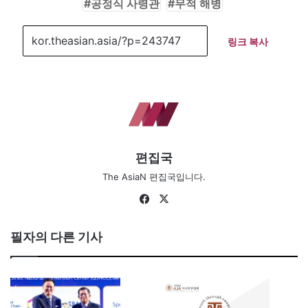
공정식 사령관
무적 해병
링크 복사
편집국
The AsiaN 편집국입니다.
Fa
X
ce
bo
필자의 다른 기사
ok