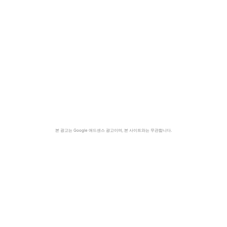
본 광고는 Google 애드센스 광고이며, 본 사이트와는 무관합니다.