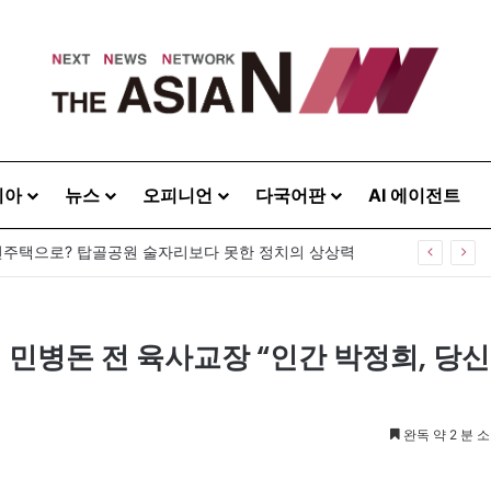
시아
뉴스
오피니언
다국어판
AI 에이전트
주택으로? 탑골공원 술자리보다 못한 정치의 상상력
 민병돈 전 육사교장 “인간 박정희, 당신
완독 약 2 분 