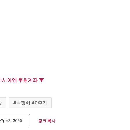
아시아엔 후원계좌 ▼
장
박정희 40주기
링크 복사