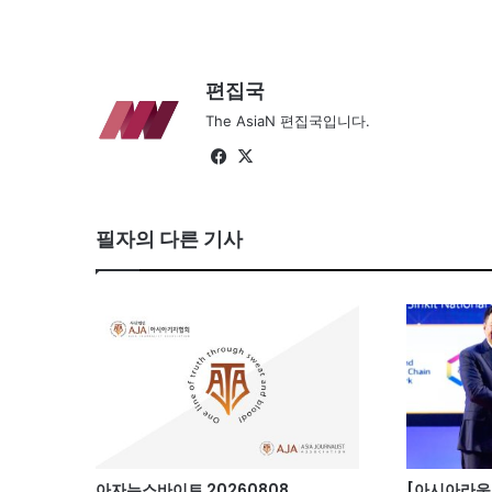
편집국
The AsiaN 편집국입니다.
Fa
X
ce
bo
필자의 다른 기사
ok
아자뉴스바이트 20260808
[아시아라운드