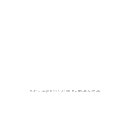
본 광고는 Google 애드센스 광고이며, 본 사이트와는 무관합니다.