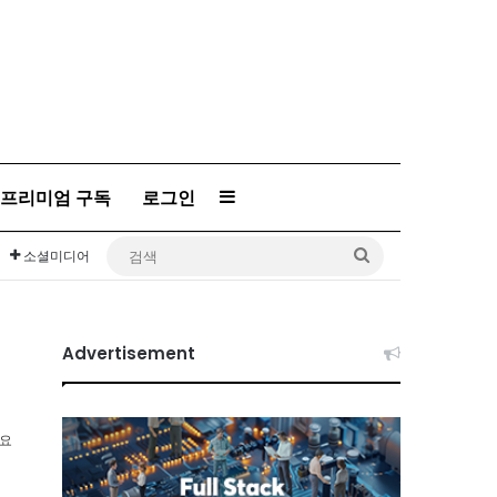
프리미엄 구독
로그인
Sidebar
검
소셜미디어
색
Advertisement
소요