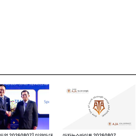
업 20260807] 미얀마 대
아자뉴스바이트 20260807