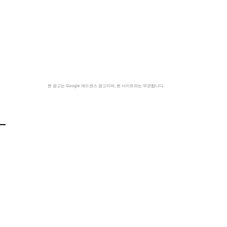
본 광고는 Google 애드센스 광고이며, 본 사이트와는 무관합니다.