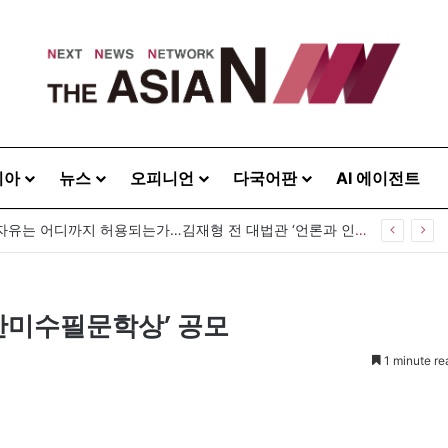
시아
뉴스
오피니언
다국어판
AI 에이전트
[출판] 표현의 자유는 어디까지 허용되는가…김재형 전 대법관 ‘언론과 인격권’
한미수필문학상’ 공모
1 minute re