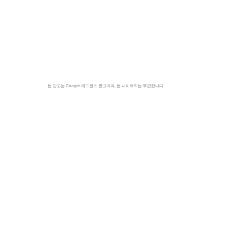
본 광고는 Google 애드센스 광고이며, 본 사이트와는 무관합니다.