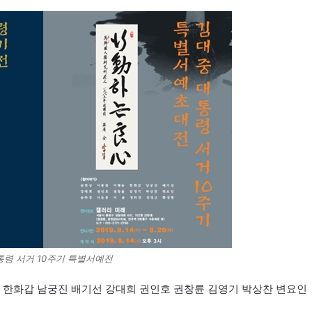
통령 서거 10주기 특별서예전
동 한화갑 남궁진 배기선 강대희 권인호 권창륜 김영기 박상찬 변요인