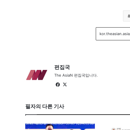
편집국
The AsiaN 편집국입니다.
Fa
X
ce
bo
필자의 다른 기사
ok