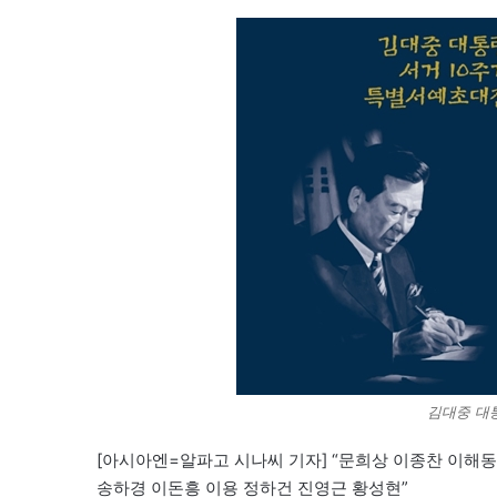
김대중 대
[아시아엔=알파고 시나씨 기자] “문희상 이종찬 이해
송하경 이돈흥 이용 정하건 진영근 황성현”