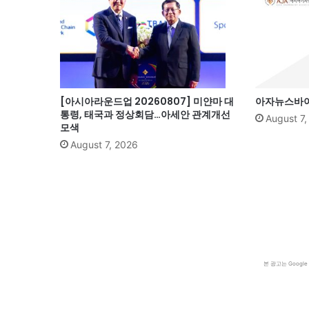
[아시아라운드업 20260807] 미얀마 대
아자뉴스바이트
통령, 태국과 정상회담…아세안 관계개선
August 7
모색
August 7, 2026
본 광고는 Goog